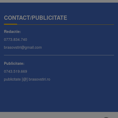
CONTACT/PUBLICITATE
Redactie:
0773.834.740
brasovstiri@gmail.com
Publicitate:
0743.519.669
publicitate [@] brasovstiri.ro