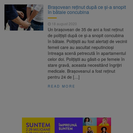
La 97 de ani, a doborât
9 august 2026
Brașovean reținut după ce și-a snopit
propriul record mondial. Betty Bromage a
în bătaie concubina
zburat din nou pe aripa unui avion
18 august 2020
Avocații fraților Andrew și
9 august 2026
Un brașovean de 35 de ani a fost reținut
Tristan Tate cer eliberarea lor pe cauțiune în
de polițiști după ce și-a snopit concubina
SUA
în bătaie. Polițiștii au fost alertați de vecinii
femeii care au ascultat neputincioși
Se schimbă examenul de
8 august 2026
întreaga scenă petrecută în apartamentul
medic specialist. Subiecte unice în toată țara,
celor doi. Polițiștii au găsit-o pe femeie în
aceeași oră și același barem
stare gravă, aceasta necesitând îngrijiri
medicale. Brașoveanul a fost reținut
Se schimbă regulile pentru
9 august 2026
pentru 24 de […]
capsulele de cafea și ambalajele de unică
folosință. Noul regulament UE se aplică din 12
READ MORE
august