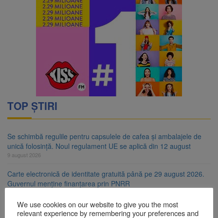
TOP ȘTIRI
Se schimbă regulile pentru capsulele de cafea și ambalajele de
unică folosință. Noul regulament UE se aplică din 12 august
9 august 2026
Carte electronică de identitate gratuită până pe 29 august 2026.
Guvernul menține finanțarea prin PNRR
9 august 2026
We use cookies on our website to give you the most
Zece troițe istorice din Șcheii Brașovului vor fi restaurate.
relevant experience by remembering your preferences and