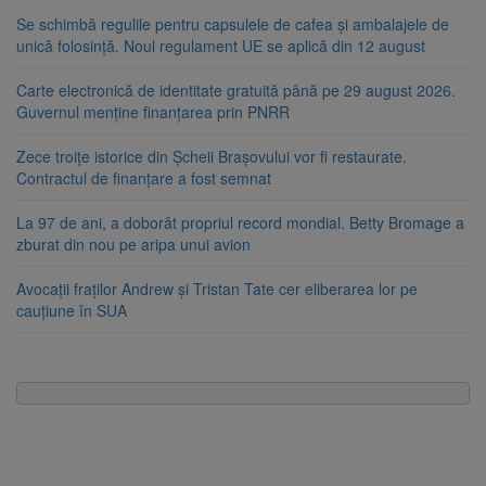
Se schimbă regulile pentru capsulele de cafea și ambalajele de
unică folosință. Noul regulament UE se aplică din 12 august
Carte electronică de identitate gratuită până pe 29 august 2026.
Guvernul menține finanțarea prin PNRR
Zece troițe istorice din Șcheii Brașovului vor fi restaurate.
Contractul de finanțare a fost semnat
La 97 de ani, a doborât propriul record mondial. Betty Bromage a
zburat din nou pe aripa unui avion
Avocații fraților Andrew și Tristan Tate cer eliberarea lor pe
cauțiune în SUA