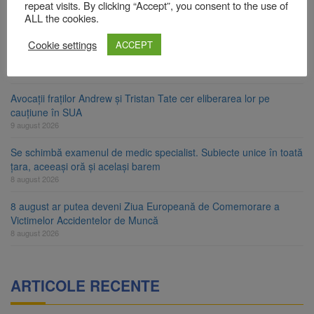
Contractul de finanțare a fost semnat
repeat visits. By clicking “Accept”, you consent to the use of
ALL the cookies.
9 august 2026
Cookie settings
La 97 de ani, a doborât propriul record mondial. Betty Bromage a
ACCEPT
zburat din nou pe aripa unui avion
9 august 2026
Avocații fraților Andrew și Tristan Tate cer eliberarea lor pe
cauțiune în SUA
9 august 2026
Se schimbă examenul de medic specialist. Subiecte unice în toată
țara, aceeași oră și același barem
8 august 2026
8 august ar putea deveni Ziua Europeană de Comemorare a
Victimelor Accidentelor de Muncă
8 august 2026
ARTICOLE RECENTE