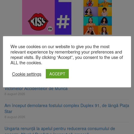
TOP ȘTIRI
We use cookies on our website to give you the most
relevant experience by remembering your preferences and
repeat visits. By clicking “Accept”, you consent to the use of
Se schimbă examenul de medic specialist. Subiecte unice în toată
ALL the cookies.
țara, aceeași oră și același barem
8 august 2026
Cookie settings
ACCEPT
8 august ar putea deveni Ziua Europeană de Comemorare a
Victimelor Accidentelor de Muncă
8 august 2026
Am început demolarea fostului complex Duplex 91, de lângă Piața
Star
8 august 2026
Ungaria renunță la apelul pentru reducerea consumului de