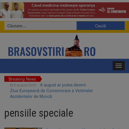
Caută
după:
Toggl
navig
Breaking News
8 august ar putea deveni
8 august 2026
Ziua Europeană de Comemorare a Victimelor
Accidentelor de Muncă
Am început demolarea
8 august 2026
fostului complex Duplex 91, de lângă Piața
pensiile speciale
Star
Ungaria renunță la apelul
8 august 2026
pentru reducerea consumului de energie.