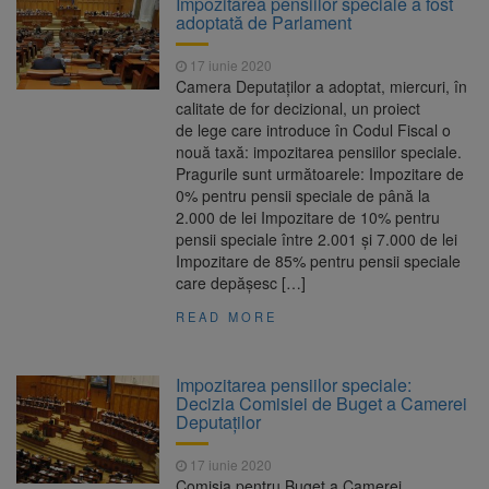
Impozitarea pensiilor speciale a fost
Nivelul Dunării a început să crească
adoptată de Parlament
Asociația Română pentru
8 august 2026
Iluminat cere reducerea luminii pe timpul
17 iunie 2020
nopții, nu oprirea iluminatului public
Camera Deputaților a adoptat, miercuri, în
Trafic blocat pe DN1E Brașov
7 august 2026
calitate de for decizional, un proiect
– Poiana Brașov după un accident. Două
de lege care introduce în Codul Fiscal o
persoane primesc îngrijiri medicale
nouă taxă: impozitarea pensiilor speciale.
Se schimbă examenul de
8 august 2026
Pragurile sunt următoarele: Impozitare de
medic specialist. Subiecte unice în toată țara,
0% pentru pensii speciale de până la
aceeași oră și același barem
2.000 de lei Impozitare de 10% pentru
pensii speciale între 2.001 și 7.000 de lei
Impozitare de 85% pentru pensii speciale
care depășesc […]
READ MORE
Impozitarea pensiilor speciale:
Decizia Comisiei de Buget a Camerei
Deputaților
17 iunie 2020
Comisia pentru Buget a Camerei