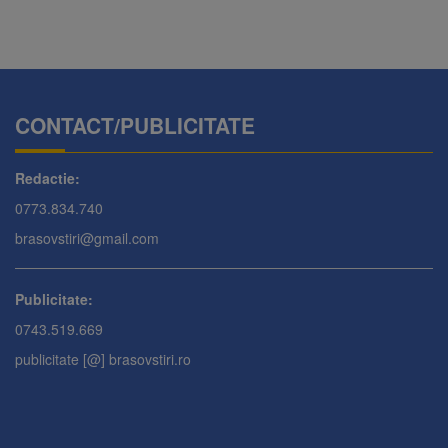
CONTACT/PUBLICITATE
Redactie:
0773.834.740
brasovstiri@gmail.com
Publicitate:
0743.519.669
publicitate [@] brasovstiri.ro