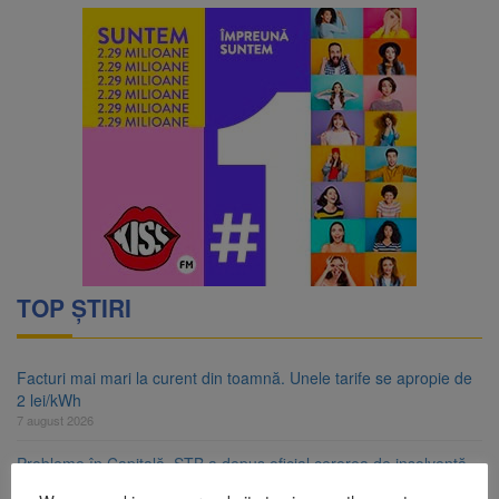
TOP ȘTIRI
Facturi mai mari la curent din toamnă. Unele tarife se apropie de
2 lei/kWh
7 august 2026
Probleme în Capitală. STB a depus oficial cererea de insolvență
la Tribunalul București