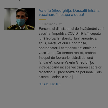
7,50%
1 octombrie, dată importantă
7 august 2026
Valeriu Gheorghiță: Dascălii intră la
pentru șoferi și transportatori. Intră în aplicare
vaccinare în etapa a doua!
noul sistem de taxare rutieră
7 august, Ziua Internațională
7 august 2026
5 ianuarie 2021
a Berii. Sărbătoarea este marcată în peste
Personalul din sistemul de învățământ va fi
200 de orașe din lume
vaccinat împotriva COVID-19 la începutul
Facturi mai mari la curent din
7 august 2026
lunii februarie, sfârșitul luni ianuarie, a
toamnă. Unele tarife se apropie de 2 lei/kWh
spus, marți, Valeriu Gheorghiță,
coordonatorul campaniei naționale de
vaccinare. „Ca termen realist, probabil
început de februarie, sfârșit de lună
ianuarie”, spune Valeriu Gheorghiță,
întrebat când începe vaccinarea cadrelor
didactice. El precizează că personalul din
sistemul didactic este […]
READ MORE