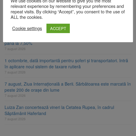
We use cookies on our website to give you the most
7 august 2026
relevant experience by remembering your preferences and
repeat visits. By clicking “Accept”, you consent to the use of
Guvernul pregătește posibile limitări de consum pentru marii
ALL the cookies.
consumatori de energie
7 august 2026
Cookie settings
ACCEPT
FIDELIS VIII: Investiții în lei și euro, cu dobânzi neimpozabile de
până la 7,50%
7 august 2026
1 octombrie, dată importantă pentru șoferi și transportatori. Intră
în aplicare noul sistem de taxare rutieră
7 august 2026
7 august, Ziua Internațională a Berii. Sărbătoarea este marcată în
peste 200 de orașe din lume
7 august 2026
Luiza Zan concertează vineri la Cetatea Rupea, în cadrul
Săptămânii Haferland
7 august 2026