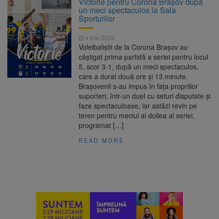
Victorie pentru Corona Brașov după
Nivelul Dunării a început să crească
un meci spectaculos la Sala
Asociația Română pentru
8 august 2026
Sporturilor
Iluminat cere reducerea luminii pe timpul
nopții, nu oprirea iluminatului public
4 mai 2026
Trafic blocat pe DN1E Brașov
7 august 2026
Voleibaliștii de la Corona Brașov au
– Poiana Brașov după un accident. Două
câștigat prima partidă a seriei pentru locul
persoane primesc îngrijiri medicale
5, scor 3-1, după un meci spectaculos,
Se schimbă examenul de
8 august 2026
care a durat două ore și 13 minute.
medic specialist. Subiecte unice în toată țara,
Brașovenii s-au impus în fața propriilor
aceeași oră și același barem
suporteri, într-un duel cu seturi disputate și
faze spectaculoase, iar astăzi revin pe
teren pentru meciul al doilea al seriei,
programat […]
READ MORE