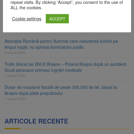
Star
repeat visits. By clicking “Accept”, you consent to the use of
8 august 2026
ALL the cookies.
Ungaria renunță la apelul pentru reducerea consumului de
Cookie settings
ACCEPT
energie. Nivelul Dunării a început să crească
8 august 2026
Asociația Română pentru Iluminat cere reducerea luminii pe
timpul nopții, nu oprirea iluminatului public
8 august 2026
Trafic blocat pe DN1E Brașov – Poiana Brașov după un accident.
Două persoane primesc îngrijiri medicale
7 august 2026
Dosar de evaziune fiscală de peste 330.000 de lei, clasat la
Brașov după plata prejudiciului
7 august 2026
ARTICOLE RECENTE