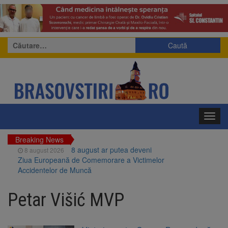
Caută
după:
Toggl
navig
Breaking News
8 august ar putea deveni
8 august 2026
Ziua Europeană de Comemorare a Victimelor
Accidentelor de Muncă
Am început demolarea
8 august 2026
fostului complex Duplex 91, de lângă Piața
Petar Višić MVP
Star
Ungaria renunță la apelul
8 august 2026
pentru reducerea consumului de energie.