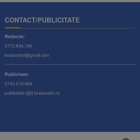
CONTACT/PUBLICITATE
Redactie:
0773.834.740
brasovstiri@gmail.com
Publicitate:
0743.519.669
publicitate [@] brasovstiri.ro