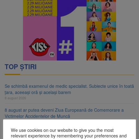
TOP ȘTIRI
Se schimbă examenul de medic specialist. Subiecte unice în toată
țara, aceeași oră și același barem
8 august 2026
8 august ar putea deveni Ziua Europeană de Comemorare a
Victimelor Accidentelor de Muncă
8 august 2026
We use cookies on our website to give you the most
Am început demolarea fostului complex Duplex 91, de lângă Piața
relevant experience by remembering your preferences and