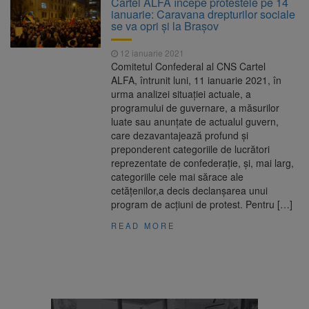
Cartel ALFA începe protestele pe 14
Nivelul Dunării a început să crească
ianuarie: Caravana drepturilor sociale
Asociația Română pentru
8 august 2026
se va opri și la Brașov
Iluminat cere reducerea luminii pe timpul
nopții, nu oprirea iluminatului public
12 ianuarie 2021
Trafic blocat pe DN1E Brașov
7 august 2026
Comitetul Confederal al CNS Cartel
– Poiana Brașov după un accident. Două
ALFA, întrunit luni, 11 ianuarie 2021, în
persoane primesc îngrijiri medicale
urma analizei situației actuale, a
Se schimbă examenul de
8 august 2026
programului de guvernare, a măsurilor
medic specialist. Subiecte unice în toată țara,
luate sau anunțate de actualul guvern,
aceeași oră și același barem
care dezavantajează profund și
preponderent categoriile de lucrători
reprezentate de confederație, și, mai larg,
categoriile cele mai sărace ale
cetățenilor,a decis declanșarea unui
program de acțiuni de protest. Pentru […]
READ MORE