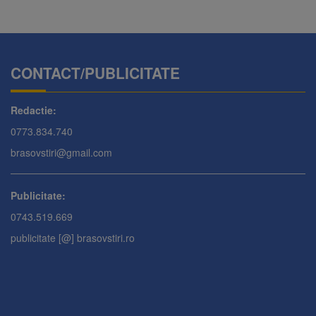
CONTACT/PUBLICITATE
Redactie:
0773.834.740
brasovstiri@gmail.com
Publicitate:
0743.519.669
publicitate [@] brasovstiri.ro