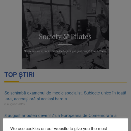
TOP ȘTIRI
Se schimbă examenul de medic specialist. Subiecte unice în toată
țara, aceeași oră și același barem
8 august 2026
8 august ar putea deveni Ziua Europeană de Comemorare a
Victimelor Accidentelor de Muncă
8 august 2026
We use cookies on our website to give you the most