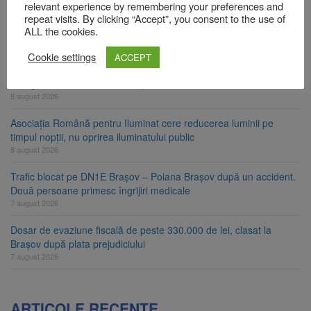
relevant experience by remembering your preferences and
Am început demolarea fostului complex Duplex 91, de lângă Piața
repeat visits. By clicking “Accept”, you consent to the use of
Star
ALL the cookies.
8 august 2026
Cookie settings
ACCEPT
Ungaria renunță la apelul pentru reducerea consumului de
energie. Nivelul Dunării a început să crească
8 august 2026
Asociația Română pentru Iluminat cere reducerea luminii pe
timpul nopții, nu oprirea iluminatului public
8 august 2026
Trafic blocat pe DN1E Brașov – Poiana Brașov după un accident.
Două persoane primesc îngrijiri medicale
7 august 2026
Dosar de evaziune fiscală de peste 330.000 de lei, clasat la
Brașov după plata prejudiciului
7 august 2026
ARTICOLE RECENTE