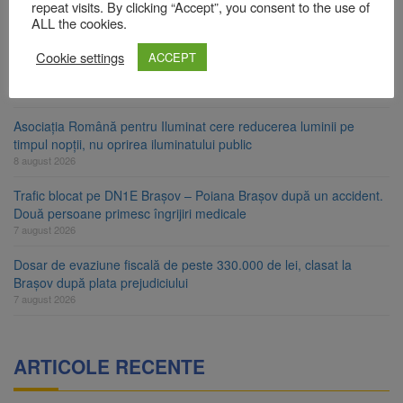
Star
repeat visits. By clicking “Accept”, you consent to the use of
ALL the cookies.
8 august 2026
Cookie settings
Ungaria renunță la apelul pentru reducerea consumului de
ACCEPT
energie. Nivelul Dunării a început să crească
8 august 2026
Asociația Română pentru Iluminat cere reducerea luminii pe
timpul nopții, nu oprirea iluminatului public
8 august 2026
Trafic blocat pe DN1E Brașov – Poiana Brașov după un accident.
Două persoane primesc îngrijiri medicale
7 august 2026
Dosar de evaziune fiscală de peste 330.000 de lei, clasat la
Brașov după plata prejudiciului
7 august 2026
ARTICOLE RECENTE