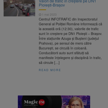
Valori de trafic în creștere pe DN1
Nivelul Dunării a început să crească
Ploiești-Brașov
Asociația Română pentru
8 august 2026
Iluminat cere reducerea luminii pe timpul
1 mai 2023
nopții, nu oprirea iluminatului public
Centrul INFOTRAFIC din Inspectoratul
Trafic blocat pe DN1E Brașov
7 august 2026
General al Poliţiei Române informează că
– Poiana Brașov după un accident. Două
la această oră (12:30), valorile de trafic
persoane primesc îngrijiri medicale
sunt în creștere pe DN1 Ploiești – Brașov.
Se schimbă examenul de
8 august 2026
Între staţiunile Azuga şi Buşteni (judeţul
medic specialist. Subiecte unice în toată țara,
Prahova), pe sensul de mers către
aceeași oră și același barem
Bucureşti, se circulă în coloană.
Conducătorii auto sunt sfătuiţi să
manifeste înţelegere şi disciplină în trafic,
să circule […]
READ MORE