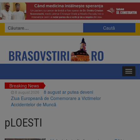
Caută
după:
Toggl
navig
Breaking News
8 august ar putea deveni
8 august 2026
Ziua Europeană de Comemorare a Victimelor
Accidentelor de Muncă
Am început demolarea
8 august 2026
fostului complex Duplex 91, de lângă Piața
pLOESTI
Star
Ungaria renunță la apelul
8 august 2026
pentru reducerea consumului de energie.