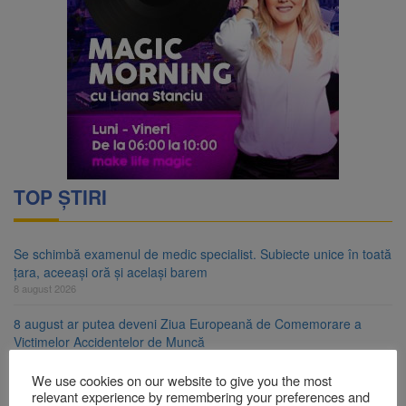
TOP ȘTIRI
Se schimbă examenul de medic specialist. Subiecte unice în toată
țara, aceeași oră și același barem
8 august 2026
8 august ar putea deveni Ziua Europeană de Comemorare a
Victimelor Accidentelor de Muncă
8 august 2026
We use cookies on our website to give you the most
Am început demolarea fostului complex Duplex 91, de lângă Piața
relevant experience by remembering your preferences and