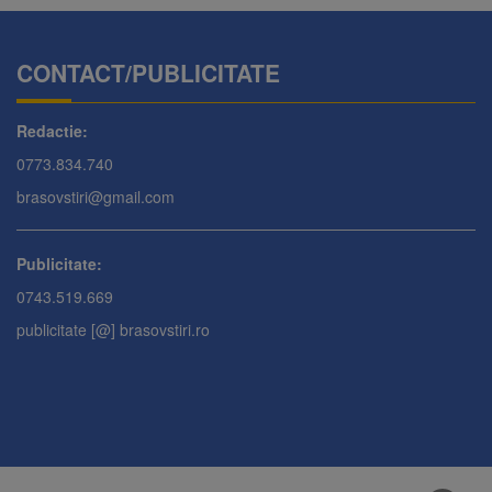
CONTACT/PUBLICITATE
Redactie:
0773.834.740
brasovstiri@gmail.com
Publicitate:
0743.519.669
publicitate [@] brasovstiri.ro