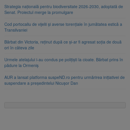
Strategia națională pentru biodiversitate 2026-2030, adoptată de
Senat. Proiectul merge la promulgare
Cod portocaliu de vijelii și averse torențiale în jumătatea estică a
Transilvaniei
Bărbat din Victoria, reținut după ce și-ar fi agresat soția de două
ori în câteva zile
Urmele atelajului i-au condus pe polițiști la cioate. Bărbat prins în
pădure la Ormeniș
AUR a lansat platforma suspeND.ro pentru urmărirea inițiativei de
suspendare a președintelui Nicușor Dan