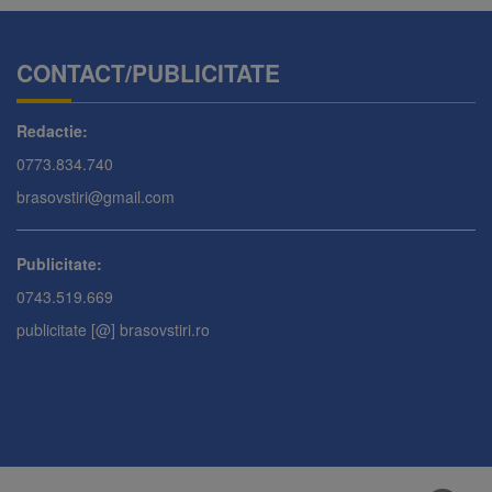
CONTACT/PUBLICITATE
Redactie:
0773.834.740
brasovstiri@gmail.com
Publicitate:
0743.519.669
publicitate [@] brasovstiri.ro