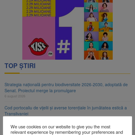
TOP ȘTIRI
Strategia națională pentru biodiversitate 2026-2030, adoptată de
Senat. Proiectul merge la promulgare
6 august 2026
Cod portocaliu de vijelii și averse torențiale în jumătatea estică a
Transilvaniei
6 august 2026
We use cookies on our website to give you the most
Bărbat din Victoria, reținut după ce și-ar fi agresat soția de două
relevant experience by remembering your preferences and