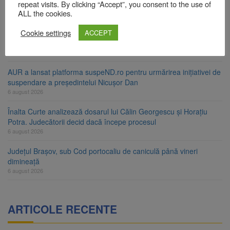
ori în câteva zile
repeat visits. By clicking “Accept”, you consent to the use of
ALL the cookies.
6 august 2026
Cookie settings
Urmele atelajului i-au condus pe polițiști la cioate. Bărbat prins în
ACCEPT
pădure la Ormeniș
6 august 2026
AUR a lansat platforma suspeND.ro pentru urmărirea inițiativei de
suspendare a președintelui Nicușor Dan
6 august 2026
Înalta Curte analizează dosarul lui Călin Georgescu și Horațiu
Potra. Judecătorii decid dacă începe procesul
6 august 2026
Județul Brașov, sub Cod portocaliu de caniculă până vineri
dimineață
6 august 2026
ARTICOLE RECENTE