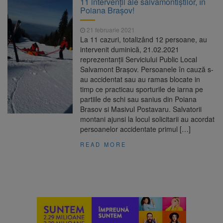
11 intervenţii ale salvamontiştilor, în
Ormeniș
Poiana Braşov!
AUR a lansat platforma
6 august 2026
suspeND.ro pentru urmărirea inițiativei de
21 februarie 2021
suspendare a președintelui Nicușor Dan
La 11 cazuri, totalizând 12 persoane, au
Înalta Curte analizează
6 august 2026
intervenit duminică, 21.02.2021
dosarul lui Călin Georgescu și Horațiu Potra.
reprezentanţii Serviciului Public Local
Judecătorii decid dacă începe procesul
Salvamont Braşov. Persoanele în cauză s-
Strategia națională pentru
6 august 2026
au accidentat sau au ramas blocate in
biodiversitate 2026-2030, adoptată de Senat.
timp ce practicau sporturile de iarna pe
Proiectul merge la promulgare
partiile de schi sau sanius din Poiana
Brasov si Masivul Postavaru. Salvatorii
montani ajunsi la locul solicitarii au acordat
persoanelor accidentate primul […]
READ MORE