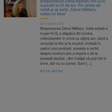
Brașoveanca Dana Nălbaru (Hi-Q) s-
Ormeniș
a pocăit la 33 de ani. Pe cartea de
AUR a lansat platforma
6 august 2026
vizită și-ar scrie: „Dana Nălbaru,
suspeND.ro pentru urmărirea inițiativei de
roaba lui Iisus”
suspendare a președintelui Nicușor Dan
Înalta Curte analizează
6 august 2026
18 aprilie 2023
dosarul lui Călin Georgescu și Horațiu Potra.
Brașoveanca Dana Nălbaru, fosta solistă a
Judecătorii decid dacă începe procesul
trupei Hi-Q, a dispărut din lumina
Strategia națională pentru
6 august 2026
reflectoarelor în urmă cu câțiva ani, când a
biodiversitate 2026-2030, adoptată de Senat.
renunțat la film și la muzică. Invitată în
Proiectul merge la promulgare
cadrul unui podcast, aceasta a vorbit
despre motivul care a împins-o să ia
această decizie. „Am învățat că poți trăi în
lume, dar nu cu lumea. Sunt […]
READ MORE