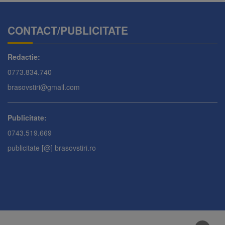
CONTACT/PUBLICITATE
Redactie:
0773.834.740
brasovstiri@gmail.com
Publicitate:
0743.519.669
publicitate [@] brasovstiri.ro