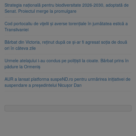
Strategia națională pentru biodiversitate 2026-2030, adoptată de
Senat. Proiectul merge la promulgare
Cod portocaliu de vijelii și averse torențiale în jumătatea estică a
Transilvaniei
Bărbat din Victoria, reținut după ce și-ar fi agresat soția de două
ori în câteva zile
Urmele atelajului i-au condus pe polițiști la cioate. Bărbat prins în
pădure la Ormeniș
AUR a lansat platforma suspeND.ro pentru urmărirea inițiativei de
suspendare a președintelui Nicușor Dan