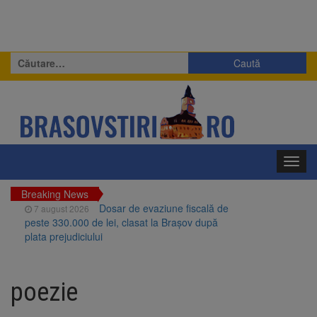
Caută
după:
Toggl
navig
Breaking News
Dosar de evaziune fiscală de
7 august 2026
peste 330.000 de lei, clasat la Brașov după
plata prejudiciului
Primăria Brașov amenință cu
7 august 2026
sistarea plăților către Brai-Cata și Comprest.
poezie
Motivul: platforme de gunoi neigienizate