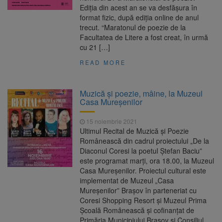
Ediția din acest an se va desfășura în
format fizic, după ediția online de anul
trecut. “Maratonul de poezie de la
Facultatea de Litere a fost creat, în urmă
cu 21 […]
READ MORE
Muzică și poezie, mâine, la Muzeul
Casa Mureșenilor
15 noiembrie 2021
Ultimul Recital de Muzică și Poezie
Românească din cadrul proiectului „De la
Diaconul Coresi la poetul Ștefan Baciu”
este programat marți, ora 18.00, la Muzeul
Casa Mureșenilor. Proiectul cultural este
implementat de Muzeul „Casa
Mureșenilor” Brașov în parteneriat cu
Coresi Shopping Resort și Muzeul Prima
Școală Românească și cofinanțat de
Primăria Municipiului Brașov și Consiliul