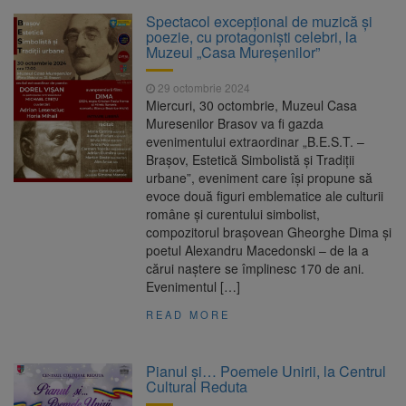
Clădirile Duplex de lângă
7 august 2026
Spectacol excepțional de muzică și
Piața Star din Brașov au fost demolate
poezie, cu protagoniști celebri, la
Muzeul „Casa Mureșenilor”
Platforma Belvedere de pe
7 august 2026
29 octombrie 2024
Tâmpa intră în renovare. Contract de peste 1
Miercuri, 30 octombrie, Muzeul Casa
milion de lei și termen de trei luni
Muresenilor Brasov va fi gazda
evenimentului extraordinar „B.E.S.T. –
Unul dintre cele mai mari
7 august 2026
Brașov, Estetică Simbolistă și Tradiții
parcuri ale Brașovului va fi amenajat în
urbane”, eveniment care își propune să
Bartolomeu-Avantgarden. Contractul a fost
evoce două figuri emblematice ale culturii
semnat (FOTO)
române și curentului simbolist,
Trafic blocat pe DN1E Brașov
7 august 2026
compozitorul brașovean Gheorghe Dima și
– Poiana Brașov după un accident. Două
poetul Alexandru Macedonski – de la a
persoane primesc îngrijiri medicale
cărui naștere se împlinesc 170 de ani.
Evenimentul […]
READ MORE
Pianul și… Poemele Unirii, la Centrul
Cultural Reduta