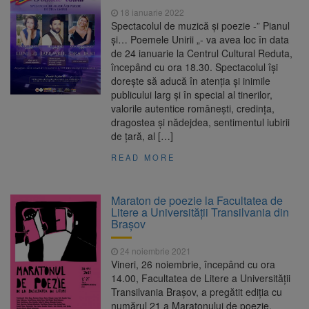
18 ianuarie 2022
Spectacolul de muzică și poezie -” Pianul
și… Poemele Unirii „- va avea loc în data
de 24 ianuarie la Centrul Cultural Reduta,
începând cu ora 18.30. Spectacolul își
dorește să aducă în atenția și inimile
publicului larg și în special al tinerilor,
valorile autentice românești, credința,
dragostea și nădejdea, sentimentul iubirii
de țară, al […]
READ MORE
Maraton de poezie la Facultatea de
Litere a Universității Transilvania din
Brașov
24 noiembrie 2021
Vineri, 26 noiembrie, începând cu ora
14.00, Facultatea de Litere a Universității
Transilvania Brașov, a pregătit ediția cu
numărul 21 a Maratonului de poezie.