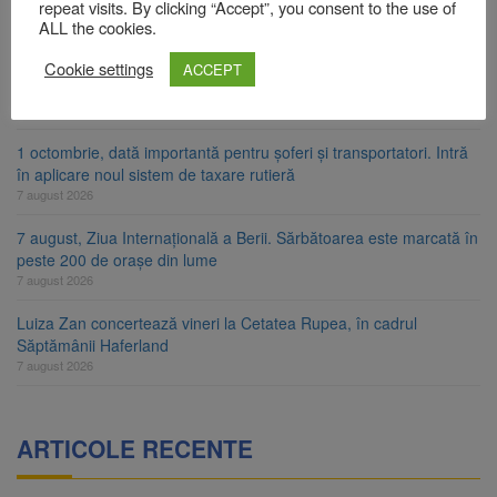
consumatori de energie
repeat visits. By clicking “Accept”, you consent to the use of
7 august 2026
ALL the cookies.
FIDELIS VIII: Investiții în lei și euro, cu dobânzi neimpozabile de
Cookie settings
ACCEPT
până la 7,50%
7 august 2026
1 octombrie, dată importantă pentru șoferi și transportatori. Intră
în aplicare noul sistem de taxare rutieră
7 august 2026
7 august, Ziua Internațională a Berii. Sărbătoarea este marcată în
peste 200 de orașe din lume
7 august 2026
Luiza Zan concertează vineri la Cetatea Rupea, în cadrul
Săptămânii Haferland
7 august 2026
ARTICOLE RECENTE