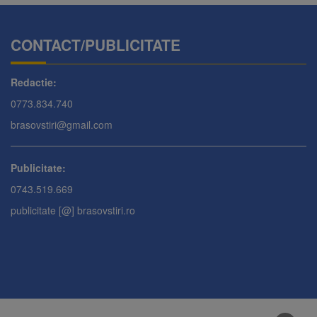
CONTACT/PUBLICITATE
Redactie:
0773.834.740
brasovstiri@gmail.com
Publicitate:
0743.519.669
publicitate [@] brasovstiri.ro