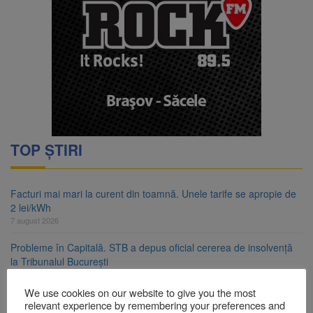
TOP ȘTIRI
Facturi mai mari la curent din toamnă. Unele tarife se apropie de
2 lei/kWh
7 august 2026
Probleme în Capitală. STB a depus oficial cererea de insolvență
la Tribunalul București
7 august 2026
We use cookies on our website to give you the most
Guvernul pregătește posibile limitări de consum pentru marii
relevant experience by remembering your preferences and