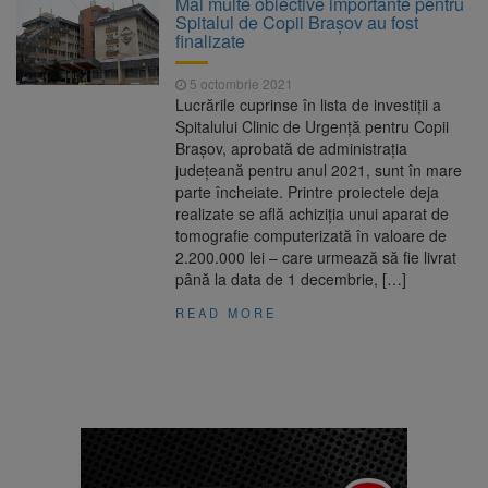
Mai multe obiective importante pentru
7,50%
Spitalul de Copii Brașov au fost
1 octombrie, dată importantă
7 august 2026
finalizate
pentru șoferi și transportatori. Intră în aplicare
noul sistem de taxare rutieră
5 octombrie 2021
7 august, Ziua Internațională
7 august 2026
Lucrările cuprinse în lista de investiții a
a Berii. Sărbătoarea este marcată în peste
Spitalului Clinic de Urgență pentru Copii
200 de orașe din lume
Brașov, aprobată de administraţia
Facturi mai mari la curent din
7 august 2026
judeţeană pentru anul 2021, sunt în mare
toamnă. Unele tarife se apropie de 2 lei/kWh
parte încheiate. Printre proiectele deja
realizate se află achiziția unui aparat de
tomografie computerizată în valoare de
2.200.000 lei – care urmează să fie livrat
până la data de 1 decembrie, […]
READ MORE