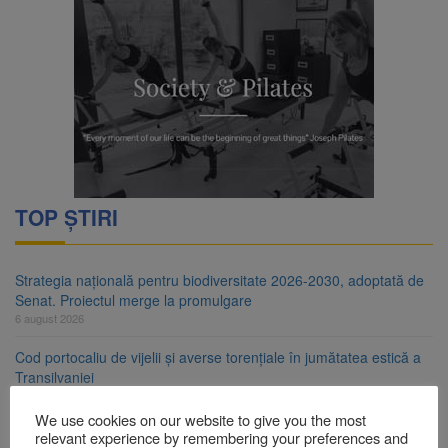
TOP ȘTIRI
Strategia națională pentru biodiversitate 2026-2030, adoptată de
Senat. Proiectul merge la promulgare
6 august 2026
Cod portocaliu de vijelii și averse torențiale în jumătatea estică a
Transilvaniei
6 august 2026
We use cookies on our website to give you the most
Bărbat din Victoria, reținut după ce și-ar fi agresat soția de două
relevant experience by remembering your preferences and