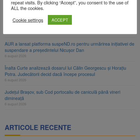
ori în câteva zile
repeat visits. By clicking “Accept”, you consent to the use of
ALL the cookies.
6 august 2026
Cookie settings
Urmele atelajului i-au condus pe polițiști la cioate. Bărbat prins în
ACCEPT
pădure la Ormeniș
6 august 2026
AUR a lansat platforma suspeND.ro pentru urmărirea inițiativei de
suspendare a președintelui Nicușor Dan
6 august 2026
Înalta Curte analizează dosarul lui Călin Georgescu și Horațiu
Potra. Judecătorii decid dacă începe procesul
6 august 2026
Județul Brașov, sub Cod portocaliu de caniculă până vineri
dimineață
6 august 2026
ARTICOLE RECENTE