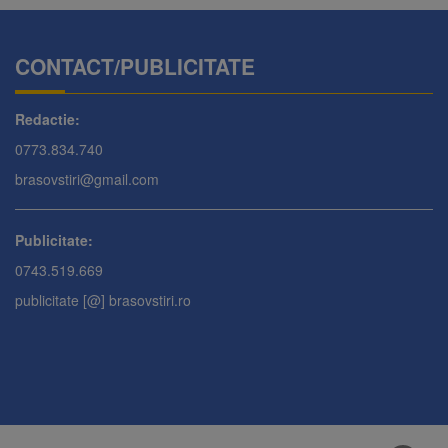
CONTACT/PUBLICITATE
Redactie:
0773.834.740
brasovstiri@gmail.com
Publicitate:
0743.519.669
publicitate [@] brasovstiri.ro