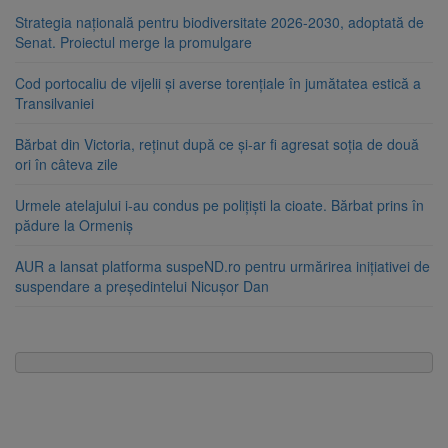
Strategia națională pentru biodiversitate 2026-2030, adoptată de
Senat. Proiectul merge la promulgare
Cod portocaliu de vijelii și averse torențiale în jumătatea estică a
Transilvaniei
Bărbat din Victoria, reținut după ce și-ar fi agresat soția de două
ori în câteva zile
Urmele atelajului i-au condus pe polițiști la cioate. Bărbat prins în
pădure la Ormeniș
AUR a lansat platforma suspeND.ro pentru urmărirea inițiativei de
suspendare a președintelui Nicușor Dan