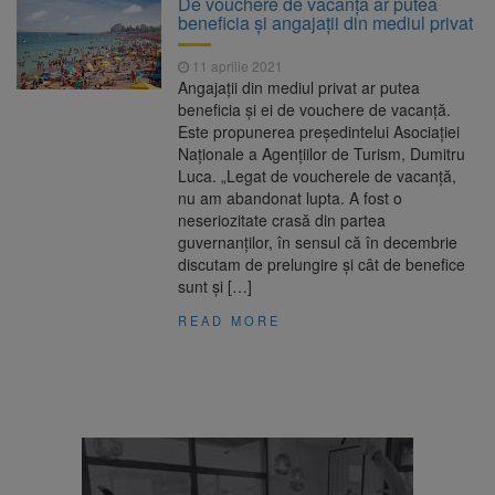
De vouchere de vacanţă ar putea
Ormeniș
beneficia şi angajaţii din mediul privat
AUR a lansat platforma
6 august 2026
suspeND.ro pentru urmărirea inițiativei de
11 aprilie 2021
suspendare a președintelui Nicușor Dan
Angajaţii din mediul privat ar putea
Înalta Curte analizează
6 august 2026
beneficia şi ei de vouchere de vacanţă.
dosarul lui Călin Georgescu și Horațiu Potra.
Este propunerea preşedintelui Asociaţiei
Judecătorii decid dacă începe procesul
Naţionale a Agenţiilor de Turism, Dumitru
Strategia națională pentru
6 august 2026
Luca. „Legat de voucherele de vacanţă,
biodiversitate 2026-2030, adoptată de Senat.
nu am abandonat lupta. A fost o
Proiectul merge la promulgare
neseriozitate crasă din partea
guvernanţilor, în sensul că în decembrie
discutam de prelungire şi cât de benefice
sunt şi […]
READ MORE