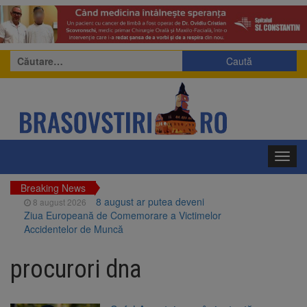
Caută
după:
Toggl
navig
Breaking News
8 august ar putea deveni
8 august 2026
Ziua Europeană de Comemorare a Victimelor
Accidentelor de Muncă
Am început demolarea
8 august 2026
fostului complex Duplex 91, de lângă Piața
procurori dna
Star
Ungaria renunță la apelul
8 august 2026
pentru reducerea consumului de energie.