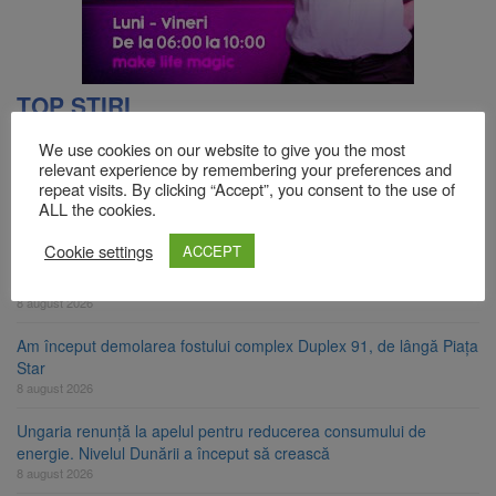
TOP ȘTIRI
We use cookies on our website to give you the most
relevant experience by remembering your preferences and
Se schimbă examenul de medic specialist. Subiecte unice în toată
repeat visits. By clicking “Accept”, you consent to the use of
țara, aceeași oră și același barem
ALL the cookies.
8 august 2026
Cookie settings
ACCEPT
8 august ar putea deveni Ziua Europeană de Comemorare a
Victimelor Accidentelor de Muncă
8 august 2026
Am început demolarea fostului complex Duplex 91, de lângă Piața
Star
8 august 2026
Ungaria renunță la apelul pentru reducerea consumului de
energie. Nivelul Dunării a început să crească
8 august 2026