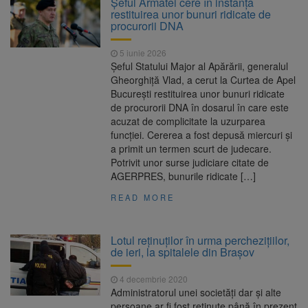
Șeful Armatei cere în instanță
Nivelul Dunării a început să crească
restituirea unor bunuri ridicate de
Asociația Română pentru
8 august 2026
procurorii DNA
Iluminat cere reducerea luminii pe timpul
nopții, nu oprirea iluminatului public
5 iunie 2026
Trafic blocat pe DN1E Brașov
7 august 2026
Șeful Statului Major al Apărării, generalul
– Poiana Brașov după un accident. Două
Gheorghiță Vlad, a cerut la Curtea de Apel
persoane primesc îngrijiri medicale
București restituirea unor bunuri ridicate
Se schimbă examenul de
8 august 2026
de procurorii DNA în dosarul în care este
medic specialist. Subiecte unice în toată țara,
acuzat de complicitate la uzurparea
aceeași oră și același barem
funcției. Cererea a fost depusă miercuri și
a primit un termen scurt de judecare.
Potrivit unor surse judiciare citate de
AGERPRES, bunurile ridicate […]
READ MORE
Lotul reținuților în urma perchezițiilor,
de ieri, la spitalele din Brașov
4 decembrie 2020
Administratorul unei societăți dar și alte
persoane ar fi fost reținute până în prezent