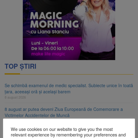
TOP ȘTIRI
Se schimbă examenul de medic specialist. Subiecte unice în toată
țara, aceeași oră și același barem
8 august 2026
8 august ar putea deveni Ziua Europeană de Comemorare a
Victimelor Accidentelor de Muncă
8 august 2026
We use cookies on our website to give you the most
Am început demolarea fostului complex Duplex 91, de lângă Piața
relevant experience by remembering your preferences and