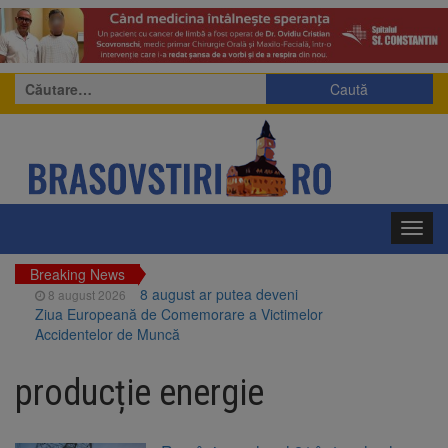
Caută
după:
Toggl
navig
Breaking News
8 august ar putea deveni
8 august 2026
Ziua Europeană de Comemorare a Victimelor
Accidentelor de Muncă
Am început demolarea
8 august 2026
fostului complex Duplex 91, de lângă Piața
producție energie
Star
Ungaria renunță la apelul
8 august 2026
pentru reducerea consumului de energie.