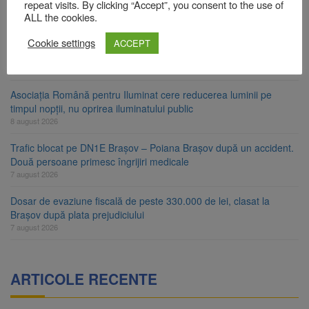
Star
repeat visits. By clicking “Accept”, you consent to the use of
8 august 2026
ALL the cookies.
Ungaria renunță la apelul pentru reducerea consumului de
Cookie settings
ACCEPT
energie. Nivelul Dunării a început să crească
8 august 2026
Asociația Română pentru Iluminat cere reducerea luminii pe
timpul nopții, nu oprirea iluminatului public
8 august 2026
Trafic blocat pe DN1E Brașov – Poiana Brașov după un accident.
Două persoane primesc îngrijiri medicale
7 august 2026
Dosar de evaziune fiscală de peste 330.000 de lei, clasat la
Brașov după plata prejudiciului
7 august 2026
ARTICOLE RECENTE