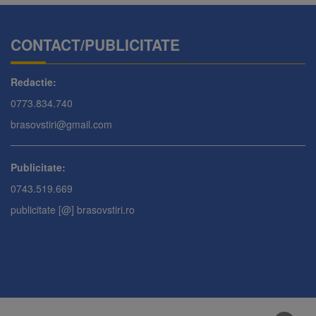
CONTACT/PUBLICITATE
Redactie:
0773.834.740
brasovstiri@gmail.com
Publicitate:
0743.519.669
publicitate [@] brasovstiri.ro