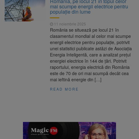
România, pe locul 21 în topul celor
Nivelul Dunării a început să crească
mai scumpe energii electrice pentru
Asociația Română pentru
8 august 2026
populație din lume
Iluminat cere reducerea luminii pe timpul
nopții, nu oprirea iluminatului public
11 noiembrie 2025
Trafic blocat pe DN1E Brașov
7 august 2026
România se situează pe locul 21 în
– Poiana Brașov după un accident. Două
clasamentul mondial al celor mai scumpe
persoane primesc îngrijiri medicale
energii electrice pentru populație, potrivit
Se schimbă examenul de
8 august 2026
unei statistici publicate astăzi de Asociația
medic specialist. Subiecte unice în toată țara,
Energia Inteligentă, care a analizat prețul
aceeași oră și același barem
energiei electrice în 144 de țări. Potrivit
raportului, energia electrică din România
este de 70 de ori mai scumpă decât cea
mai ieftină energie din […]
READ MORE