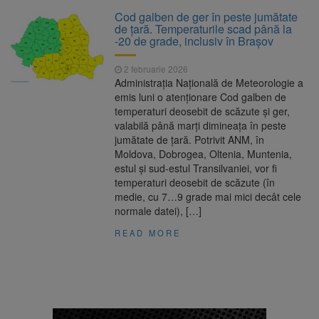
La 97 de ani, a doborât
9 august 2026
Cod galben de ger în peste jumătate
propriul record mondial. Betty Bromage a
de țară. Temperaturile scad până la
zburat din nou pe aripa unui avion
-20 de grade, inclusiv în Brașov
Avocații fraților Andrew și
9 august 2026
2 februarie 2026
Tristan Tate cer eliberarea lor pe cauțiune în
Administrația Națională de Meteorologie a
SUA
emis luni o atenționare Cod galben de
temperaturi deosebit de scăzute și ger,
Se schimbă examenul de
8 august 2026
valabilă până marți dimineața în peste
medic specialist. Subiecte unice în toată țara,
jumătate de țară. Potrivit ANM, în
aceeași oră și același barem
Moldova, Dobrogea, Oltenia, Muntenia,
estul și sud-estul Transilvaniei, vor fi
Se schimbă regulile pentru
9 august 2026
temperaturi deosebit de scăzute (în
capsulele de cafea și ambalajele de unică
medie, cu 7…9 grade mai mici decât cele
folosință. Noul regulament UE se aplică din 12
normale datei), […]
august
READ MORE