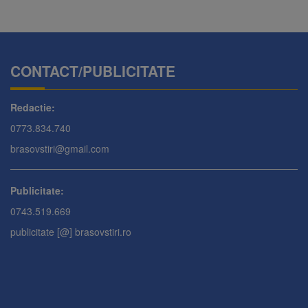
CONTACT/PUBLICITATE
Redactie:
0773.834.740
brasovstiri@gmail.com
Publicitate:
0743.519.669
publicitate [@] brasovstiri.ro