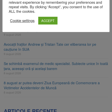
relevant experience by remembering your preferences and
Zece troițe istorice din Șcheii Brașovului vor fi restaurate.
repeat visits. By clicking “Accept”, you consent to the use of
Contractul de finanțare a fost semnat
ALL the cookies.
9 august 2026
Cookie settings
ACCEPT
La 97 de ani, a doborât propriul record mondial. Betty Bromage a
zburat din nou pe aripa unui avion
9 august 2026
Avocații fraților Andrew și Tristan Tate cer eliberarea lor pe
cauțiune în SUA
9 august 2026
Se schimbă examenul de medic specialist. Subiecte unice în toată
țara, aceeași oră și același barem
8 august 2026
8 august ar putea deveni Ziua Europeană de Comemorare a
Victimelor Accidentelor de Muncă
8 august 2026
ARTICOLE RECENTE