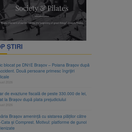
vantgarden. Contractul a
rimesc îngrijiri
P ȘTIRI
fic blocat pe DN1E Brașov – Poiana Brașov după
ccident. Două persoane primesc îngrijiri
icale
gust 2026
r de evaziune fiscală de peste 330.000 de lei,
at la Brașov după plata prejudiciului
gust 2026
ăria Brașov amenință cu sistarea plăților către
-Cata și Comprest. Motivul: platforme de gunoi
ienizate