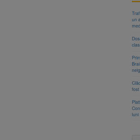
Tra
un a
med
Dosa
clas
Prim
Brai
neig
Clăd
fos
Pla
Cont
luni