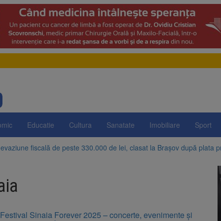
omic
Educatie
Cultura
Sanatate
Imobiliare
Sport
evaziune fiscală de peste 330.000 de lei, clasat la Brașov după plata pr
Brașov amenință cu sistarea plăților către Brai-Cata și Comprest. Motiv
aia
 Duplex de lângă Piața Star din Brașov au fost demolate
 Belvedere de pe Tâmpa intră în renovare. Contract de peste 1 milion de
Festival Sinaia Forever 2025 – concerte, evenimente și