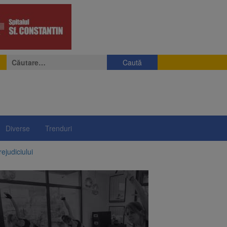
Caută
după:
Diverse
Trenduri
ejudiciului
ul: platforme de gunoi
 lei și termen de trei