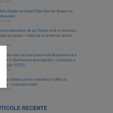
gust 2026
irile Duplex de lângă Piața Star din Brașov au
t demolate
gust 2026
tforma Belvedere de pe Tâmpa intră în renovare.
ract de peste 1 milion de lei și termen de trei
gust 2026
 dintre cele mai mari parcuri ale Brașovului va fi
najat în Bartolomeu-Avantgarden. Contractul a
t semnat (FOTO)
gust 2026
carea tarifelor pentru rovinietă și TollRo va
epe la 1 octombrie 2026
gust 2026
RTICOLE RECENTE