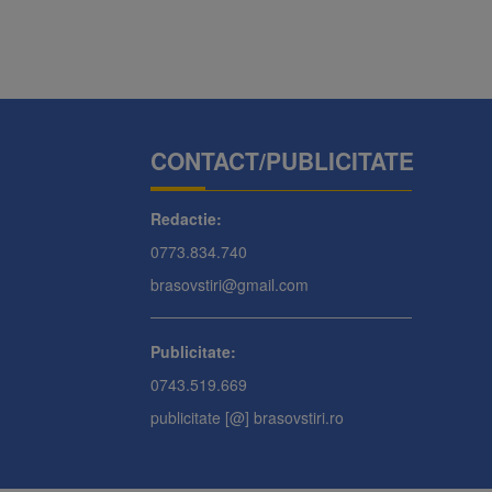
CONTACT/PUBLICITATE
Redactie:
0773.834.740
brasovstiri@gmail.com
Publicitate:
0743.519.669
publicitate [@] brasovstiri.ro