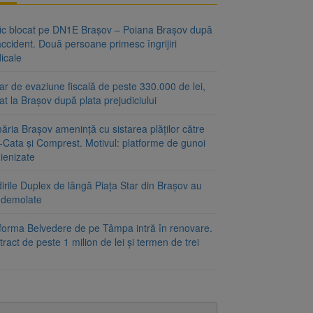
fic blocat pe DN1E Brașov – Poiana Brașov după
ccident. Două persoane primesc îngrijiri
icale
r de evaziune fiscală de peste 330.000 de lei,
at la Brașov după plata prejudiciului
ăria Brașov amenință cu sistarea plăților către
-Cata și Comprest. Motivul: platforme de gunoi
ienizate
irile Duplex de lângă Piața Star din Brașov au
t demolate
tforma Belvedere de pe Tâmpa intră în renovare.
ract de peste 1 milion de lei și termen de trei