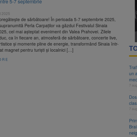
între 5-7 septembrie
re cele mai mari parcuri ale Brașovului va fi amenajat în Bartolomeu-A
t 2025
ocat pe DN1E Brașov – Poiana Brașov după un accident. Două persoane p
 pregătește de sărbătoare! În perioada 5-7 septembrie 2025,
supranumită Perla Carpaților va găzdui Festivalul Sinaia
25, cel mai așteptat eveniment din Valea Prahovei. Zilele
duc, ca în fiecare an, atmosferă de sărbătoare, concerte live,
rtistice și momente pline de energie, transformând Sinaia într-
TO
t magnet pentru turiști și localnici […]
ORE
Tra
un a
med
7 au
Dosa
clas
7 au
Prim
Brai
neig