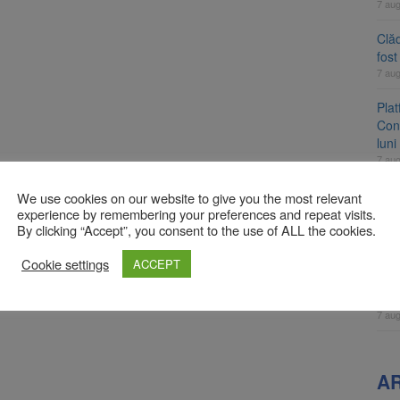
7 au
Clăd
fos
7 au
Pla
Cont
luni
7 au
Unul
We use cookies on our website to give you the most relevant
ame
experience by remembering your preferences and repeat visits.
By clicking “Accept”, you consent to the use of ALL the cookies.
fos
7 au
Cookie settings
ACCEPT
Apli
înc
7 au
A