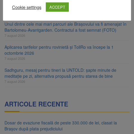
Platforma Belvedere de pe Tâmpa intră în renovare. Contract de
Cookie settings
peste 1 milion de lei și termen de trei luni
ACCEPT
7 august 2026
Unul dintre cele mai mari parcuri ale Brașovului va fi amenajat în
Bartolomeu-Avantgarden. Contractul a fost semnat (FOTO)
7 august 2026
Aplicarea tarifelor pentru rovinietă și TollRo va începe la 1
octombrie 2026
7 august 2026
Sadhguru, mesaj pentru tineri la UNTOLD: șapte minute de
meditație pe zi, alternativa propusă pentru starea de bine
7 august 2026
ARTICOLE RECENTE
Dosar de evaziune fiscală de peste 330.000 de lei, clasat la
Brașov după plata prejudiciului