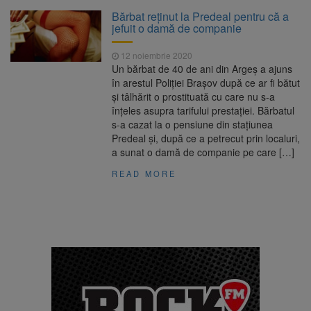
Platforma Belvedere de pe
7 august 2026
Bărbat reținut la Predeal pentru că a
Tâmpa intră în renovare. Contract de peste 1
jefuit o damă de companie
milion de lei și termen de trei luni
12 noiembrie 2020
Unul dintre cele mai mari
7 august 2026
Un bărbat de 40 de ani din Argeș a ajuns
parcuri ale Brașovului va fi amenajat în
în arestul Poliției Brașov după ce ar fi bătut
Bartolomeu-Avantgarden. Contractul a fost
și tâlhărit o prostituată cu care nu s-a
semnat (FOTO)
înțeles asupra tarifului prestației. Bărbatul
Aplicarea tarifelor pentru
7 august 2026
s-a cazat la o pensiune din stațiunea
rovinietă și TollRo va începe la 1 octombrie
Predeal și, după ce a petrecut prin localuri,
2026
a sunat o damă de companie pe care […]
Dosar de evaziune fiscală de
7 august 2026
READ MORE
peste 330.000 de lei, clasat la Brașov după
plata prejudiciului