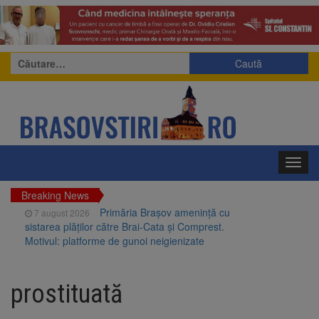
Caută
după:
Toggl
navig
Breaking News
Primăria Brașov amenință cu
7 august 2026
sistarea plăților către Brai-Cata și Comprest.
Motivul: platforme de gunoi neigienizate
Clădirile Duplex de lângă
7 august 2026
Piața Star din Brașov au fost demolate
prostituată