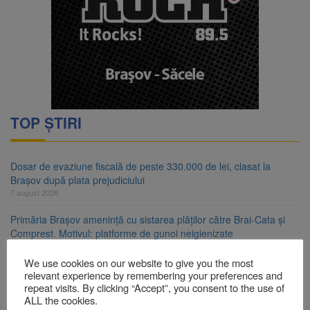
TOP ȘTIRI
Dosar de evaziune fiscală de peste 330.000 de lei, clasat la
Brașov după plata prejudiciului
7 august 2026
Primăria Brașov amenință cu sistarea plăților către Brai-Cata și
Comprest. Motivul: platforme de gunoi neigienizate
7 august 2026
We use cookies on our website to give you the most
Clădirile Duplex de lângă Piața Star din Brașov au fost demolate
relevant experience by remembering your preferences and
7 august 2026
repeat visits. By clicking “Accept”, you consent to the use of
ALL the cookies.