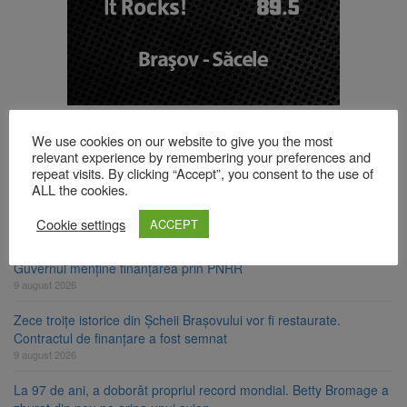
TOP ȘTIRI
We use cookies on our website to give you the most
relevant experience by remembering your preferences and
repeat visits. By clicking “Accept”, you consent to the use of
Se schimbă regulile pentru capsulele de cafea și ambalajele de
ALL the cookies.
unică folosință. Noul regulament UE se aplică din 12 august
9 august 2026
Cookie settings
ACCEPT
Carte electronică de identitate gratuită până pe 29 august 2026.
Guvernul menține finanțarea prin PNRR
9 august 2026
Zece troițe istorice din Șcheii Brașovului vor fi restaurate.
Contractul de finanțare a fost semnat
9 august 2026
La 97 de ani, a doborât propriul record mondial. Betty Bromage a