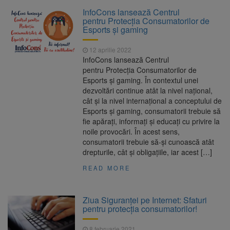
La 97 de ani, a doborât
9 august 2026
InfoCons lansează Centrul
propriul record mondial. Betty Bromage a
pentru Protecția Consumatorilor de
zburat din nou pe aripa unui avion
Esports și gaming
Avocații fraților Andrew și
9 august 2026
12 aprilie 2022
Tristan Tate cer eliberarea lor pe cauțiune în
InfoCons lansează Centrul
SUA
pentru Protecția Consumatorilor de
Esports și gaming. În contextul unei
Se schimbă examenul de
8 august 2026
dezvoltări continue atât la nivel național,
medic specialist. Subiecte unice în toată țara,
cât și la nivel internațional a conceptului de
aceeași oră și același barem
Esports și gaming, consumatorii trebuie să
fie apărați, informați și educați cu privire la
Se schimbă regulile pentru
9 august 2026
noile provocări. În acest sens,
capsulele de cafea și ambalajele de unică
consumatorii trebuie să-și cunoască atât
folosință. Noul regulament UE se aplică din 12
drepturile, cât și obligațiile, iar acest […]
august
READ MORE
Ziua Siguranței pe Internet: Sfaturi
pentru protecţia consumatorilor!
8 februarie 2021