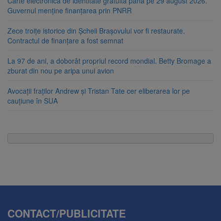
Carte electronică de identitate gratuită până pe 29 august 2026.
Guvernul menține finanțarea prin PNRR
Zece troițe istorice din Șcheii Brașovului vor fi restaurate.
Contractul de finanțare a fost semnat
La 97 de ani, a doborât propriul record mondial. Betty Bromage a
zburat din nou pe aripa unui avion
Avocații fraților Andrew și Tristan Tate cer eliberarea lor pe
cauțiune în SUA
CONTACT/PUBLICITATE