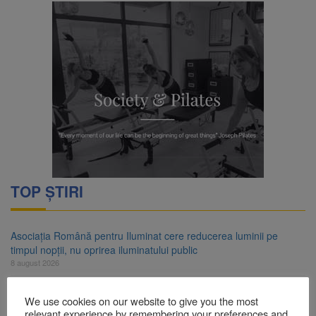
TOP ȘTIRI
Asociația Română pentru Iluminat cere reducerea luminii pe
timpul nopții, nu oprirea iluminatului public
8 august 2026
Trafic blocat pe DN1E Brașov – Poiana Brașov după un accident.
We use cookies on our website to give you the most
Două persoane primesc îngrijiri medicale
relevant experience by remembering your preferences and