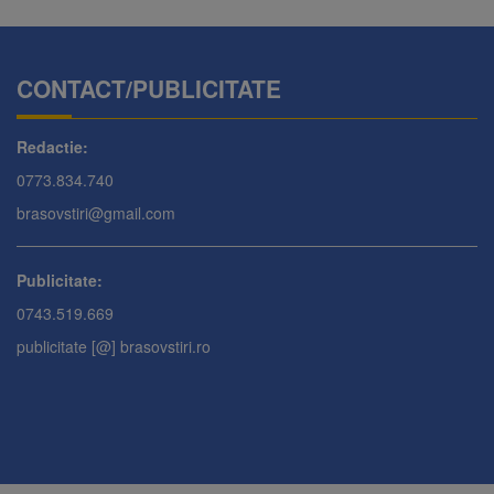
CONTACT/PUBLICITATE
Redactie:
0773.834.740
brasovstiri@gmail.com
Publicitate:
0743.519.669
publicitate [@] brasovstiri.ro