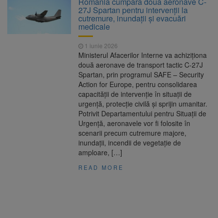
România cumpără două aeronave C-
Motivul: platforme de gunoi neigienizate
27J Spartan pentru intervenții la
Clădirile Duplex de lângă
7 august 2026
cutremure, inundații și evacuări
Piața Star din Brașov au fost demolate
medicale
Platforma Belvedere de pe
7 august 2026
1 iunie 2026
Tâmpa intră în renovare. Contract de peste 1
Ministerul Afacerilor Interne va achiziționa
milion de lei și termen de trei luni
două aeronave de transport tactic C-27J
Asociația Română pentru
8 august 2026
Spartan, prin programul SAFE – Security
Iluminat cere reducerea luminii pe timpul
Action for Europe, pentru consolidarea
nopții, nu oprirea iluminatului public
capacității de intervenție în situații de
urgență, protecție civilă și sprijin umanitar.
Potrivit Departamentului pentru Situații de
Urgență, aeronavele vor fi folosite în
scenarii precum cutremure majore,
inundații, incendii de vegetație de
amploare, […]
READ MORE