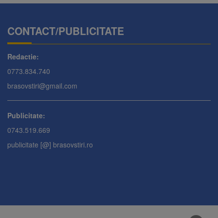
CONTACT/PUBLICITATE
Redactie:
0773.834.740
brasovstiri@gmail.com
Publicitate:
0743.519.669
publicitate [@] brasovstiri.ro