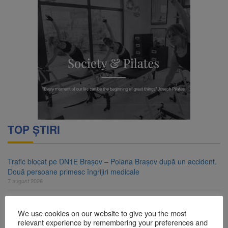
TOP ȘTIRI
Trafic blocat pe DN1E Brașov – Poiana Brașov după un accident.
Două persoane primesc îngrijiri medicale
7 august 2026
Dosar de evaziune fiscală de peste 330.000 de lei, clasat la
Brașov după plata prejudiciului
We use cookies on our website to give you the most
7 august 2026
relevant experience by remembering your preferences and