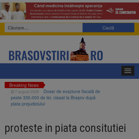
Caută
după:
Toggl
navig
Breaking News
Dosar de evaziune fiscală de
7 august 2026
peste 330.000 de lei, clasat la Brașov după
plata prejudiciului
Primăria Brașov amenință cu
7 august 2026
sistarea plăților către Brai-Cata și Comprest.
proteste in piata consitutiei
Motivul: platforme de gunoi neigienizate