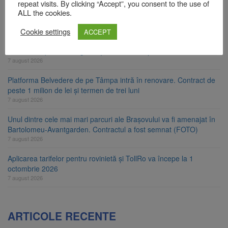
repeat visits. By clicking “Accept”, you consent to the use of
Primăria Brașov amenință cu sistarea plăților către Brai-Cata și
ALL the cookies.
Comprest. Motivul: platforme de gunoi neigienizate
Cookie settings
ACCEPT
7 august 2026
Clădirile Duplex de lângă Piața Star din Brașov au fost demolate
7 august 2026
Platforma Belvedere de pe Tâmpa intră în renovare. Contract de
peste 1 milion de lei și termen de trei luni
7 august 2026
Unul dintre cele mai mari parcuri ale Brașovului va fi amenajat în
Bartolomeu-Avantgarden. Contractul a fost semnat (FOTO)
7 august 2026
Aplicarea tarifelor pentru rovinietă și TollRo va începe la 1
octombrie 2026
7 august 2026
ARTICOLE RECENTE