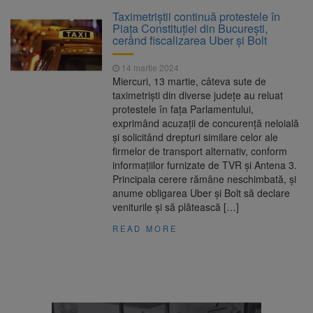
Clădirile Duplex de lângă
7 august 2026
Taximetriștii continuă protestele în
Piața Star din Brașov au fost demolate
Piața Constituției din București,
cerând fiscalizarea Uber și Bolt
Platforma Belvedere de pe
7 august 2026
14 martie 2024
Tâmpa intră în renovare. Contract de peste 1
Miercuri, 13 martie, câteva sute de
milion de lei și termen de trei luni
taximetriști din diverse județe au reluat
protestele în fața Parlamentului,
Unul dintre cele mai mari
7 august 2026
exprimând acuzații de concurență neloială
parcuri ale Brașovului va fi amenajat în
și solicitând drepturi similare celor ale
Bartolomeu-Avantgarden. Contractul a fost
firmelor de transport alternativ, conform
semnat (FOTO)
informațiilor furnizate de TVR și Antena 3.
Trafic blocat pe DN1E Brașov
7 august 2026
Principala cerere rămâne neschimbată, și
– Poiana Brașov după un accident. Două
anume obligarea Uber și Bolt să declare
persoane primesc îngrijiri medicale
veniturile și să plătească […]
READ MORE