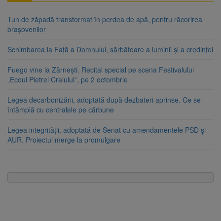
Tun de zăpadă transformat în perdea de apă, pentru răcorirea
brașovenilor
Schimbarea la Față a Domnului, sărbătoare a luminii și a credinței
Fuego vine la Zărnești. Recital special pe scena Festivalului
„Ecoul Pietrei Craiului”, pe 2 octombrie
Legea decarbonizării, adoptată după dezbateri aprinse. Ce se
întâmplă cu centralele pe cărbune
Legea integrității, adoptată de Senat cu amendamentele PSD și
AUR. Proiectul merge la promulgare