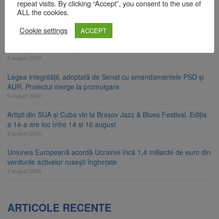
Fuego vine la Zărnești. Recital special pe scena Festivalului
repeat visits. By clicking “Accept”, you consent to the use of
„Ecoul Pietrei Craiului”, pe 2 octombrie
ALL the cookies.
6 august 2026
Cookie settings
ACCEPT
Legea decarbonizării, adoptată după dezbateri aprinse. Ce se
întâmplă cu centralele pe cărbune
6 august 2026
Legea integrității, adoptată de Senat cu amendamentele PSD și
AUR. Proiectul merge la promulgare
6 august 2026
Artiști din SUA și Cuba vin la Brașov Jazz & Blues Festival. Ediția
a 14-a are loc între 14 și 16 august
6 august 2026
Uniunea Europeană acordă Ucrainei încă 1,4 miliarde de euro din
veniturile activelor rusești înghețate
6 august 2026
ARTICOLE RECENTE