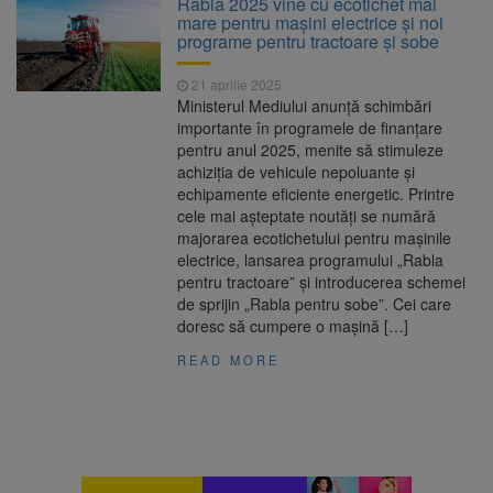
Rabla 2025 vine cu ecotichet mai
întâmplă cu centralele pe cărbune
mare pentru mașini electrice și noi
Legea integrității, adoptată
6 august 2026
programe pentru tractoare și sobe
de Senat cu amendamentele PSD și AUR.
Proiectul merge la promulgare
21 aprilie 2025
Artiști din SUA și Cuba vin la
6 august 2026
Ministerul Mediului anunță schimbări
Brașov Jazz & Blues Festival. Ediția a 14-a
importante în programele de finanțare
are loc între 14 și 16 august
pentru anul 2025, menite să stimuleze
Tun de zăpadă transformat în
6 august 2026
achiziția de vehicule nepoluante și
perdea de apă, pentru răcorirea
echipamente eficiente energetic. Printre
brașovenilor
cele mai așteptate noutăți se numără
majorarea ecotichetului pentru mașinile
electrice, lansarea programului „Rabla
pentru tractoare” și introducerea schemei
de sprijin „Rabla pentru sobe”. Cei care
doresc să cumpere o mașină […]
READ MORE