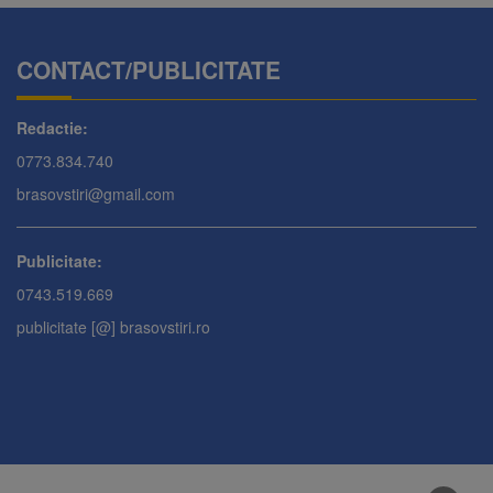
CONTACT/PUBLICITATE
Redactie:
0773.834.740
brasovstiri@gmail.com
Publicitate:
0743.519.669
publicitate [@] brasovstiri.ro