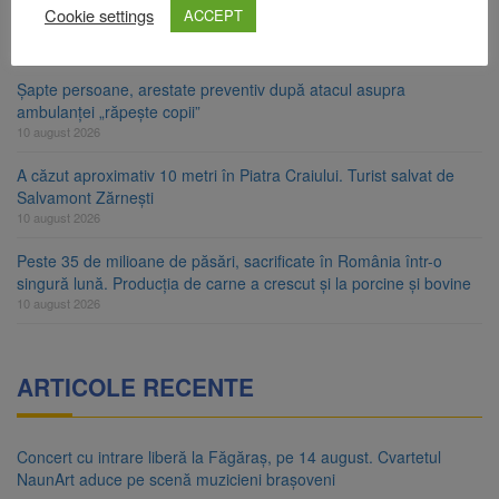
Nivelul Dunării a crescut la Cernavodă. Unitatea 2 a centralei
Cookie settings
ACCEPT
nucleare poate funcționa cel puțin încă nouă zile
10 august 2026
Șapte persoane, arestate preventiv după atacul asupra
ambulanței „răpește copii”
10 august 2026
A căzut aproximativ 10 metri în Piatra Craiului. Turist salvat de
Salvamont Zărnești
10 august 2026
Peste 35 de milioane de păsări, sacrificate în România într-o
singură lună. Producția de carne a crescut și la porcine și bovine
10 august 2026
ARTICOLE RECENTE
Concert cu intrare liberă la Făgăraș, pe 14 august. Cvartetul
NaunArt aduce pe scenă muzicieni brașoveni