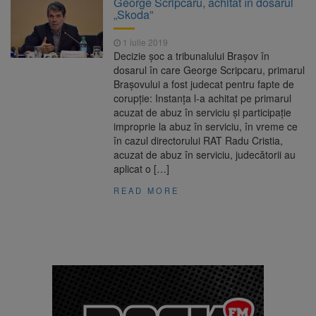
George Scripcaru, achitat în dosarul
poate funcționa cel puțin încă nouă zile
„Skoda”
Șapte persoane, arestate
10 august 2026
preventiv după atacul asupra ambulanței
1 iulie 2019
„răpește copii”
Decizie șoc a tribunalului Brașov în
A căzut aproximativ 10 metri
10 august 2026
dosarul în care George Scripcaru, primarul
în Piatra Craiului. Turist salvat de Salvamont
Brașovului a fost judecat pentru fapte de
Zărnești
corupție: Instanța l-a achitat pe primarul
Concert cu intrare liberă la
10 august 2026
acuzat de abuz în serviciu și participație
Făgăraș, pe 14 august. Cvartetul NaunArt
improprie la abuz în serviciu, în vreme ce
aduce pe scenă muzicieni brașoveni
în cazul directorului RAT Radu Cristia,
acuzat de abuz în serviciu, judecătorii au
aplicat o […]
READ MORE