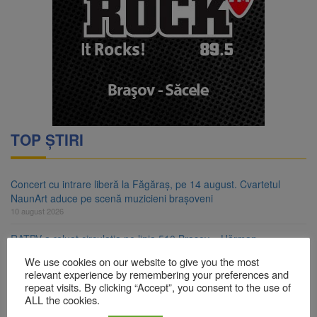
TOP ȘTIRI
Concert cu intrare liberă la Făgăraș, pe 14 august. Cvartetul
NaunArt aduce pe scenă muzicieni brașoveni
10 august 2026
RATBV a reluat circulația pe linia 510 Brașov – Hărman
10 august 2026
We use cookies on our website to give you the most
relevant experience by remembering your preferences and
Noi reguli pentru românii care aduc țigări și alcool din UE
repeat visits. By clicking “Accept”, you consent to the use of
10 august 2026
ALL the cookies.