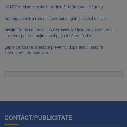
RATBV a reluat circulația pe linia 510 Brașov – Hărman
Noi reguli pentru românii care aduc țigări și alcool din UE
Nivelul Dunării a crescut la Cernavodă. Unitatea 2 a centralei
nucleare poate funcționa cel puțin încă nouă zile
Șapte persoane, arestate preventiv după atacul asupra
ambulanței „răpește copii”
CONTACT/PUBLICITATE