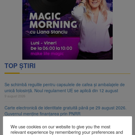
TOP ȘTIRI
Se schimbă regulile pentru capsulele de cafea și ambalajele de
unică folosință. Noul regulament UE se aplică din 12 august
9 august 2026
Carte electronică de identitate gratuită până pe 29 august 2026.
Guvernul menține finanțarea prin PNRR
9 august 2026
We use cookies on our website to give you the most
Zece troițe istorice din Șcheii Brașovului vor fi restaurate.
relevant experience by remembering your preferences and