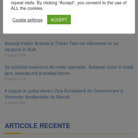
Contractul de finanțare a fost semnat
repeat visits. By clicking “Accept”, you consent to the use of
ALL the cookies.
9 august 2026
Cookie settings
La 97 de ani, a doborât propriul record mondial. Betty Bromage a
ACCEPT
zburat din nou pe aripa unui avion
9 august 2026
Avocații fraților Andrew și Tristan Tate cer eliberarea lor pe
cauțiune în SUA
9 august 2026
Se schimbă examenul de medic specialist. Subiecte unice în toată
țara, aceeași oră și același barem
8 august 2026
8 august ar putea deveni Ziua Europeană de Comemorare a
Victimelor Accidentelor de Muncă
8 august 2026
ARTICOLE RECENTE