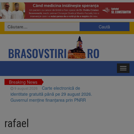
Caută
după:
Toggl
navig
Breaking News
Carte electronică de
9 august 2026
identitate gratuită până pe 29 august 2026.
Guvernul menține finanțarea prin PNRR
Zece troițe istorice din Șcheii
9 august 2026
Brașovului vor fi restaurate. Contractul de
rafael
finanțare a fost semnat