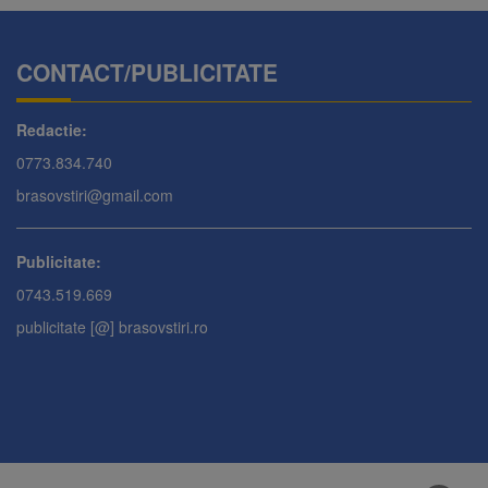
CONTACT/PUBLICITATE
Redactie:
0773.834.740
brasovstiri@gmail.com
Publicitate:
0743.519.669
publicitate [@] brasovstiri.ro