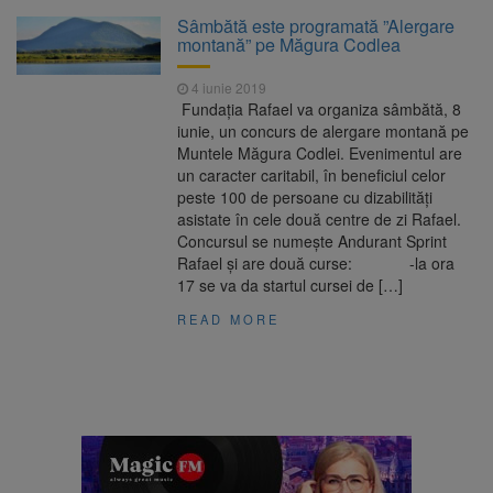
La 97 de ani, a doborât
9 august 2026
Sâmbătă este programată ”Alergare
propriul record mondial. Betty Bromage a
montană” pe Măgura Codlea
zburat din nou pe aripa unui avion
4 iunie 2019
Avocații fraților Andrew și
9 august 2026
Fundația Rafael va organiza sâmbătă, 8
Tristan Tate cer eliberarea lor pe cauțiune în
iunie, un concurs de alergare montană pe
SUA
Muntele Măgura Codlei. Evenimentul are
un caracter caritabil, în beneficiul celor
Se schimbă examenul de
8 august 2026
peste 100 de persoane cu dizabilități
medic specialist. Subiecte unice în toată țara,
asistate în cele două centre de zi Rafael.
aceeași oră și același barem
Concursul se numește Andurant Sprint
Rafael și are două curse: -la ora
Se schimbă regulile pentru
9 august 2026
17 se va da startul cursei de […]
capsulele de cafea și ambalajele de unică
folosință. Noul regulament UE se aplică din 12
READ MORE
august