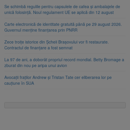
Se schimbă regulile pentru capsulele de cafea și ambalajele de
unică folosință. Noul regulament UE se aplică din 12 august
Carte electronică de identitate gratuită până pe 29 august 2026.
Guvernul menține finanțarea prin PNRR
Zece troițe istorice din Șcheii Brașovului vor fi restaurate.
Contractul de finanțare a fost semnat
La 97 de ani, a doborât propriul record mondial. Betty Bromage a
zburat din nou pe aripa unui avion
Avocații fraților Andrew și Tristan Tate cer eliberarea lor pe
cauțiune în SUA