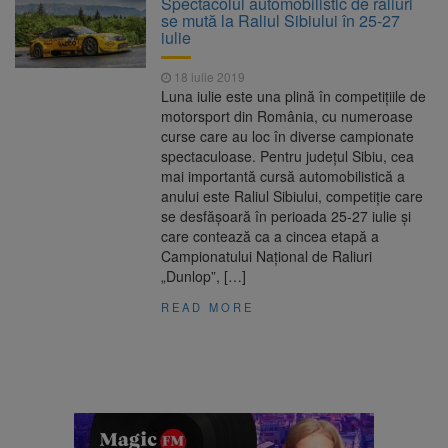
Spectacolul automobilistic de raliuri
Nivelul Dunării a început să crească
se mută la Raliul Sibiului în 25-27
Asociația Română pentru
8 august 2026
iulie
Iluminat cere reducerea luminii pe timpul
nopții, nu oprirea iluminatului public
18 iulie 2019
Trafic blocat pe DN1E Brașov
7 august 2026
Luna iulie este una plină în competiţiile de
– Poiana Brașov după un accident. Două
motorsport din România, cu numeroase
persoane primesc îngrijiri medicale
curse care au loc în diverse campionate
Se schimbă examenul de
8 august 2026
spectaculoase. Pentru judeţul Sibiu, cea
medic specialist. Subiecte unice în toată țara,
mai importantă cursă automobilistică a
aceeași oră și același barem
anului este Raliul Sibiului, competiţie care
se desfăşoară în perioada 25-27 iulie şi
care contează ca a cincea etapă a
Campionatului Naţional de Raliuri
„Dunlop”, […]
READ MORE