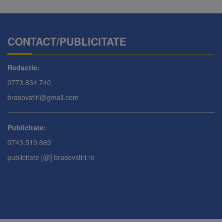
CONTACT/PUBLICITATE
Redactie:
0773.834.740
brasovstiri@gmail.com
Publicitate:
0743.519.669
publicitate [@] brasovstiri.ro