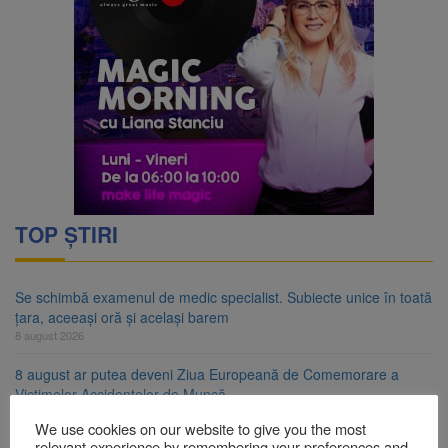
TOP ȘTIRI
Se schimbă examenul de medic specialist. Subiecte unice în toată
țara, aceeași oră și același barem
8 august 2026
8 august ar putea deveni Ziua Europeană de Comemorare a
Victimelor Accidentelor de Muncă
8 august 2026
We use cookies on our website to give you the most
relevant experience by remembering your preferences and