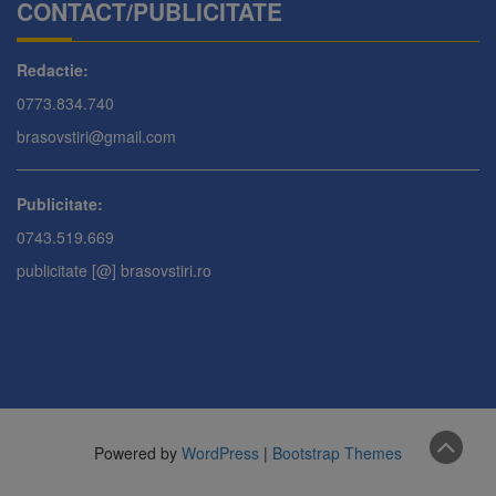
CONTACT/PUBLICITATE
Redactie:
0773.834.740
brasovstiri@gmail.com
Publicitate:
0743.519.669
publicitate [@] brasovstiri.ro
Powered by
WordPress
|
Bootstrap Themes