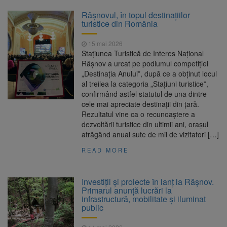
Râșnovul, în topul destinațiilor
turistice din România
15 mai 2026
Stațiunea Turistică de Interes Național
Râșnov a urcat pe podiumul competiției
„Destinația Anului”, după ce a obținut locul
al treilea la categoria „Stațiuni turistice”,
confirmând astfel statutul de una dintre
cele mai apreciate destinații din țară.
Rezultatul vine ca o recunoaștere a
dezvoltării turistice din ultimii ani, orașul
atrăgând anual sute de mii de vizitatori […]
READ MORE
Investiții și proiecte în lanț la Râșnov.
Primarul anunță lucrări la
infrastructură, mobilitate și iluminat
public