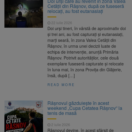
Doi urși care au revenit în zona Valea
nopții, nu oprirea iluminatului public
Cetății din Râșnov, după ce fuseseră
Trafic blocat pe DN1E Brașov
7 august 2026
relocați, au fost eutanasiați
– Poiana Brașov după un accident. Două
persoane primesc îngrijiri medicale
22 iulie 2026
Dosar de evaziune fiscală de
7 august 2026
Doi urși tineri, în vârstă de aproximativ doi
peste 330.000 de lei, clasat la Brașov după
și trei ani, au fost capturați și eutanasiați,
plata prejudiciului
marți seară, în zona Valea Cetății din
8 august ar putea deveni
8 august 2026
Râșnov, în urma unei decizii luate de
Ziua Europeană de Comemorare a Victimelor
echipa de intervenție, anunță Primăria
Accidentelor de Muncă
Râșnov. Potrivit autorităților, cele două
exemplare fuseseră capturate și relocate
în luna mai, în zona Provița din Glăjerie,
însă, după […]
READ MORE
Râșnovul găzduiește în acest
weekend „Cupa Cetatea Râșnov” la
tenis de masă
2 iulie 2026
Râșnovul devine, în acest sfârșit de