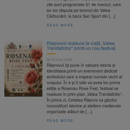
zile sunt programate 51 de meciuri, care
se vor disputa pe terenul din Valea
Cărbunării, la baza San Sport din […]
READ MORE
Râșnovul readuce la viață „Valea
Trandafirilor” printr-un nou festival
23 iunie 2026
Râșnovul își pune în valoare istoria și
identitatea printr-un eveniment dedicat
simbolului care a inspirat numele vechi al
orașului. În 4 și 5 iulie va avea loc prima
ediție a Rosenau Rose Fest, festival ce
readuce în prim-plan „Valea Trandafirilor”.
În prima zi, Cetatea Râșnov va găzdui
reconstituiri istorice și ateliere medievale
organizate alături de […]
READ MORE