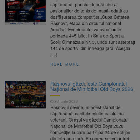
săptămână, punctul de întâlnire al
pasionaților de tenis de masă, odată cu
desfășurarea competiției „Cupa Cetatea
Râșnov”, etapă din circuitul național
AmaTur. Evenimentul va avea loc în
perioada 4–5 iulie, în Sala de Sport a
Școlii Gimnaziale Nr. 3, unde sunt așteptați
144 de sportivi din întreaga țară. Aceștia
[…]
READ MORE
Râșnovul găzduiește Campionatul
Național de Minifotbal Old Boys 2026
26 iunie 2026
Râșnovul devine, în acest sfârșit de
săptămână, capitala minifotbalului de
veterani. Orașul va găzdui Campionatul
Național de Minifotbal Old Boys 2026,
competiție la care participă 24 de echipe
din întreaga țară. Pe parcursul celor trei