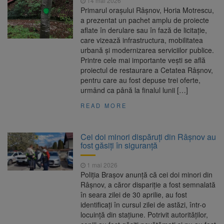
14 mai 2026
Primarul orașului Râșnov, Horia Motrescu,
a prezentat un pachet amplu de proiecte
aflate în derulare sau în fază de licitație,
care vizează infrastructura, mobilitatea
urbană și modernizarea serviciilor publice.
Printre cele mai importante vești se află
proiectul de restaurare a Cetatea Râșnov,
pentru care au fost depuse trei oferte,
urmând ca până la finalul lunii […]
READ MORE
Cei doi minori dispăruți din Râșnov au
fost găsiți în siguranță
1 mai 2026
Poliția Brașov anunță că cei doi minori din
Râșnov, a căror dispariție a fost semnalată
în seara zilei de 30 aprilie, au fost
identificați în cursul zilei de astăzi, într-o
locuință din stațiune. Potrivit autorităților,