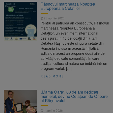
Râșnovul marchează Noaptea
Europeană a Cetăților
28 aprilie 2026
Pentru al patrulea an consecutiv, Râșnovul
marchează Noaptea Europeană a
Cetăților, un eveniment internațional
desfășurat în 45 de locații din 7 țări.
Cetatea Râșnov este singura cetate din
România inclusă în această inițiativă.
Ediția din acest an propune două zile de
activități dedicate comunității, în care
tradiția, cultura și natura se îmbină într-un
program variat, […]
READ MORE
„Mama Oara”, 60 de ani dedicați
muntelui, devine Cetățean de Onoare
al Râșnovului
1 aprilie 2026