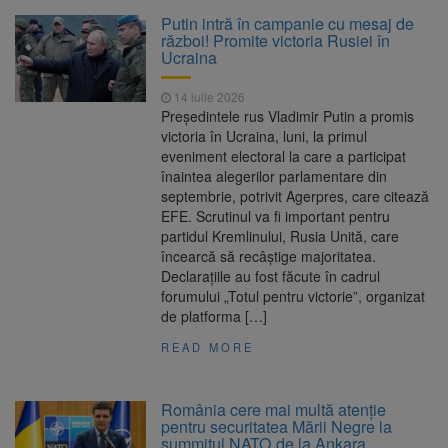
Clădirile Duplex de lângă
7 august 2026
Putin intră în campanie cu mesaj de
Piața Star din Brașov au fost demolate
război! Promite victoria Rusiei în
Ucraina
Platforma Belvedere de pe
7 august 2026
14 iulie 2026
Tâmpa intră în renovare. Contract de peste 1
Președintele rus Vladimir Putin a promis
milion de lei și termen de trei luni
victoria în Ucraina, luni, la primul
eveniment electoral la care a participat
Unul dintre cele mai mari
7 august 2026
înaintea alegerilor parlamentare din
parcuri ale Brașovului va fi amenajat în
septembrie, potrivit Agerpres, care citează
Bartolomeu-Avantgarden. Contractul a fost
EFE. Scrutinul va fi important pentru
semnat (FOTO)
partidul Kremlinului, Rusia Unită, care
Trafic blocat pe DN1E Brașov
7 august 2026
încearcă să recâștige majoritatea.
– Poiana Brașov după un accident. Două
Declarațiile au fost făcute în cadrul
persoane primesc îngrijiri medicale
forumului „Totul pentru victorie”, organizat
de platforma […]
READ MORE
România cere mai multă atenție
pentru securitatea Mării Negre la
summitul NATO de la Ankara