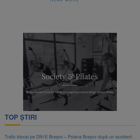
TOP ȘTIRI
Trafic blocat pe DN1E Brașov – Poiana Brașov după un accident.