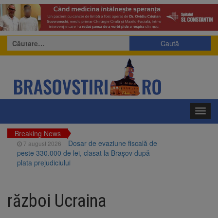
Caută
după:
Toggl
navig
Breaking News
Dosar de evaziune fiscală de
7 august 2026
peste 330.000 de lei, clasat la Brașov după
plata prejudiciului
Primăria Brașov amenință cu
7 august 2026
sistarea plăților către Brai-Cata și Comprest.
război Ucraina
Motivul: platforme de gunoi neigienizate