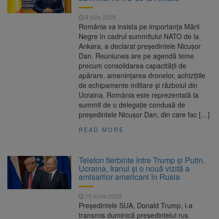
8 iulie 2026
România va insista pe importanța Mării
Negre în cadrul summitului NATO de la
Ankara, a declarat președintele Nicușor
Dan. Reuniunea are pe agendă teme
precum consolidarea capacității de
apărare, amenințarea dronelor, achizițiile
de echipamente militare și războiul din
Ucraina. România este reprezentată la
summit de o delegație condusă de
președintele Nicușor Dan, din care fac […]
READ MORE
Telefon fierbinte între Trump și Putin.
Ucraina, Iranul și o nouă vizită a
emisarilor americani în Rusia
15 iunie 2026
Președintele SUA, Donald Trump, i-a
transmis duminică președintelui rus