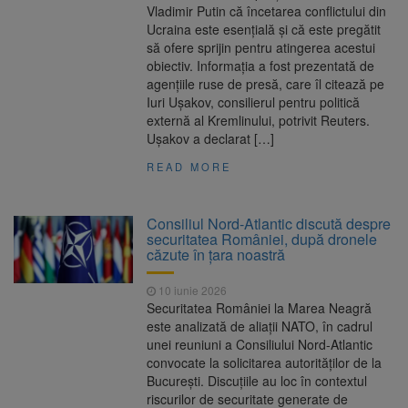
Vladimir Putin că încetarea conflictului din
Ucraina este esențială și că este pregătit
să ofere sprijin pentru atingerea acestui
obiectiv. Informația a fost prezentată de
agențiile ruse de presă, care îl citează pe
Iuri Ușakov, consilierul pentru politică
externă al Kremlinului, potrivit Reuters.
Ușakov a declarat […]
READ MORE
Consiliul Nord-Atlantic discută despre
securitatea României, după dronele
căzute în țara noastră
10 iunie 2026
Securitatea României la Marea Neagră
este analizată de aliații NATO, în cadrul
unei reuniuni a Consiliului Nord-Atlantic
convocate la solicitarea autorităților de la
București. Discuțiile au loc în contextul
riscurilor de securitate generate de