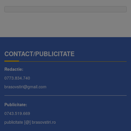
CONTACT/PUBLICITATE
Redactie:
0773.834.740
brasovstiri@gmail.com
Publicitate:
0743.519.669
publicitate [@] brasovstiri.ro