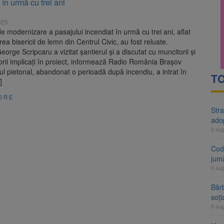
 în urmă cu trei ani
rte analizează dosarul lui Călin Georgescu și Horațiu Potra. Judecători
025
 națională pentru biodiversitate 2026-2030, adoptată de Senat. Proiect
de modernizare a pasajului incendiat în urmă cu trei ani, aflat
rea bisericii de lemn din Centrul Civic, au fost reluate.
eorge Scripcaru a vizitat șantierul și a discutat cu muncitorii și
rii implicați în proiect, informează Radio România Brașov
l pietonal, abandonat o perioadă după incendiu, a intrat în
TO
]
ORE
Stra
ado
6 au
Cod 
jumă
6 au
Bărb
soți
6 au