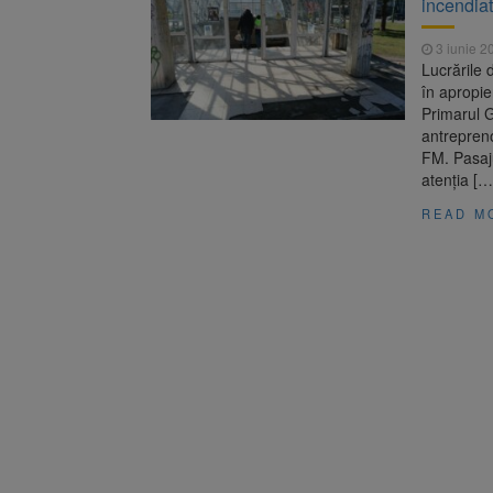
incendiat
Înalta Cu
6 august 2026
procesul
3 iunie 2
Strategia
6 august 2026
Lucrările 
în apropie
Primarul G
antrepreno
FM. Pasaju
atenția […
READ M