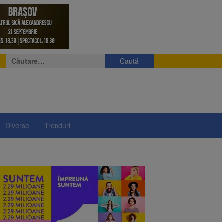
Caută
după:
Diverse
Trenduri
e
eniș
președintelui Nicușor