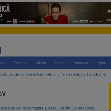
omic
Educatie
Cultura
Sanatate
Imobiliare
Sport
aliu de vijelii și averse torențiale în jumătatea estică a Transilvaniei
 Victoria, reținut după ce și-ar fi agresat soția de două ori în câteva zil
ov
elajului i-au condus pe polițiști la cioate. Bărbat prins în pădure la Orm
sat platforma suspeND.ro pentru urmărirea inițiativei de suspendare a 
lucrările de modernizare a pasajului din Centrul Civic,