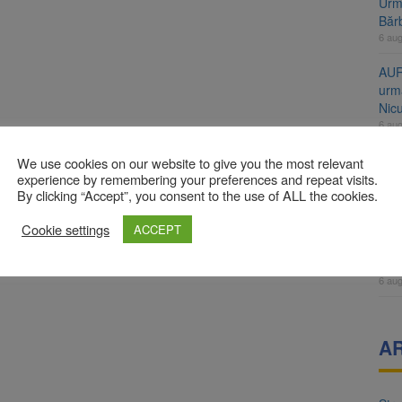
Urme
Băr
6 au
AUR
urmă
Nic
6 au
Înal
We use cookies on our website to give you the most relevant
și H
experience by remembering your preferences and repeat visits.
By clicking “Accept”, you consent to the use of ALL the cookies.
pro
6 au
Cookie settings
ACCEPT
Jud
vine
6 au
A