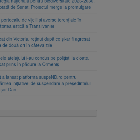
tegia națională pentru biodiversitate 2026-2030,
ptată de Senat. Proiectul merge la promulgare
portocaliu de vijelii și averse torențiale în
tatea estică a Transilvaniei
at din Victoria, reținut după ce și-ar fi agresat
a de două ori în câteva zile
le atelajului i-au condus pe polițiști la cioate.
bat prins în pădure la Ormeniș
 a lansat platforma suspeND.ro pentru
rirea inițiativei de suspendare a președintelui
ușor Dan