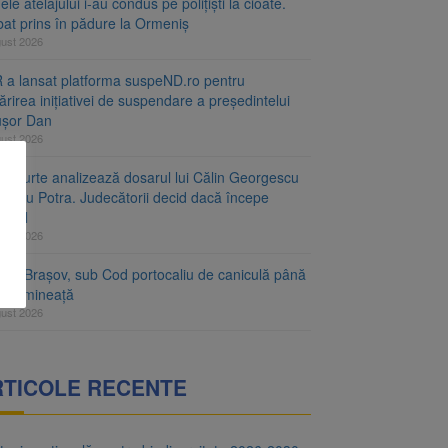
le atelajului i-au condus pe polițiști la cioate.
bat prins în pădure la Ormeniș
gust 2026
 a lansat platforma suspeND.ro pentru
rirea inițiativei de suspendare a președintelui
ușor Dan
gust 2026
ta Curte analizează dosarul lui Călin Georgescu
orațiu Potra. Judecătorii decid dacă începe
cesul
gust 2026
ețul Brașov, sub Cod portocaliu de caniculă până
ri dimineață
gust 2026
RTICOLE RECENTE