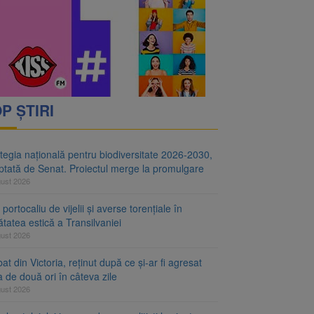
i decid dacă începe
ul merge la promulgare
P ȘTIRI
tegia națională pentru biodiversitate 2026-2030,
ptată de Senat. Proiectul merge la promulgare
gust 2026
portocaliu de vijelii și averse torențiale în
tatea estică a Transilvaniei
gust 2026
at din Victoria, reținut după ce și-ar fi agresat
a de două ori în câteva zile
gust 2026