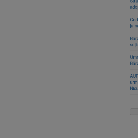
Stra
ado
Cod 
jumă
Bărb
soți
Urme
Băr
AUR
urmă
Nic