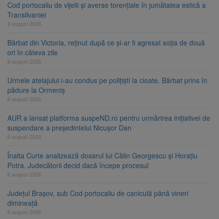
Cod portocaliu de vijelii și averse torențiale în jumătatea estică a
Transilvaniei
6 august 2026
Bărbat din Victoria, reținut după ce și-ar fi agresat soția de două
ori în câteva zile
6 august 2026
Urmele atelajului i-au condus pe polițiști la cioate. Bărbat prins în
pădure la Ormeniș
6 august 2026
AUR a lansat platforma suspeND.ro pentru urmărirea inițiativei de
suspendare a președintelui Nicușor Dan
6 august 2026
Înalta Curte analizează dosarul lui Călin Georgescu și Horațiu
Potra. Judecătorii decid dacă începe procesul
6 august 2026
Județul Brașov, sub Cod portocaliu de caniculă până vineri
dimineață
6 august 2026