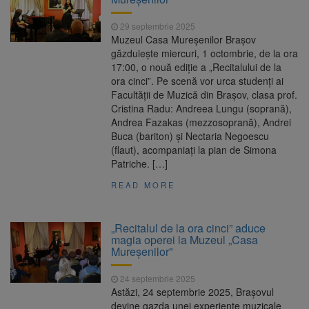
29 septembrie 2025
Muzeul Casa Mureșenilor Brașov
găzduiește miercuri, 1 octombrie, de la ora
17:00, o nouă ediție a „Recitalului de la
ora cinci”. Pe scenă vor urca studenți ai
Facultății de Muzică din Brașov, clasa prof.
Cristina Radu: Andreea Lungu (soprană),
Andrea Fazakas (mezzosoprană), Andrei
Buca (bariton) și Nectaria Negoescu
(flaut), acompaniați la pian de Simona
Patriche. […]
READ MORE
„Recitalul de la ora cinci” aduce
magia operei la Muzeul „Casa
Mureșenilor”
24 septembrie 2025
Astăzi, 24 septembrie 2025, Brașovul
devine gazda unei experiențe muzicale