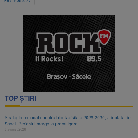
Next Posts >>
TOP ȘTIRI
Strategia națională pentru biodiversitate 2026-2030, adoptată de
Senat. Proiectul merge la promulgare
6 august 2026