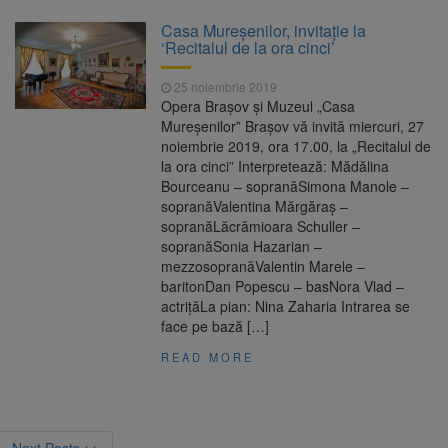
Casa Mureșenilor, invitație la
‘Recitalul de la ora cinci’
25 noiembrie 2019
Opera Braşov şi Muzeul „Casa
Mureşenilor” Braşov vă invită miercuri, 27
noiembrie 2019, ora 17.00, la „Recitalul de
la ora cinci” Interpretează: Mădălina
Bourceanu – sopranăSimona Manole –
sopranăValentina Mărgăraş –
sopranăLăcrămioara Schuller –
sopranăSonia Hazarian –
mezzosopranăValentin Marele –
baritonDan Popescu – basNora Vlad –
actriţăLa pian: Nina Zaharia Intrarea se
face pe bază […]
READ MORE