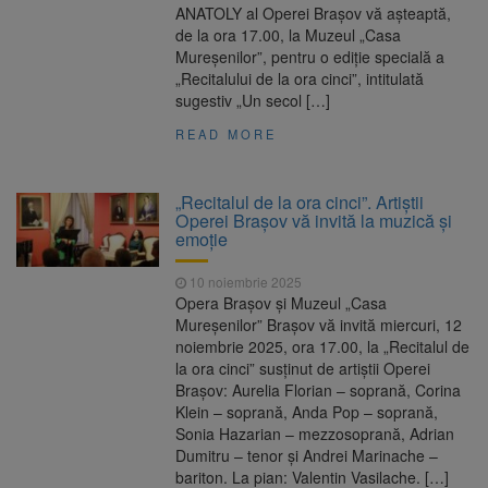
ANATOLY al Operei Brașov vă așteaptă,
de la ora 17.00, la Muzeul „Casa
Mureșenilor”, pentru o ediție specială a
„Recitalului de la ora cinci”, intitulată
sugestiv „Un secol […]
READ MORE
„Recitalul de la ora cinci”. Artiștii
Operei Brașov vă invită la muzică și
emoție
10 noiembrie 2025
Opera Brașov și Muzeul „Casa
Mureșenilor” Brașov vă invită miercuri, 12
noiembrie 2025, ora 17.00, la „Recitalul de
la ora cinci” susținut de artiștii Operei
Brașov: Aurelia Florian – soprană, Corina
Klein – soprană, Anda Pop – soprană,
Sonia Hazarian – mezzosoprană, Adrian
Dumitru – tenor și Andrei Marinache –
bariton. La pian: Valentin Vasilache. […]