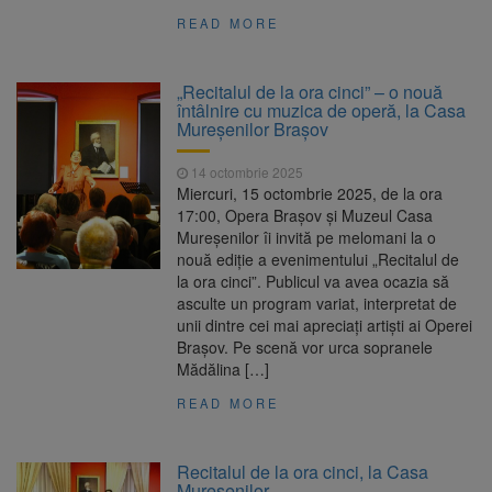
READ MORE
„Recitalul de la ora cinci” – o nouă
întâlnire cu muzica de operă, la Casa
Mureșenilor Brașov
14 octombrie 2025
Miercuri, 15 octombrie 2025, de la ora
17:00, Opera Brașov și Muzeul Casa
Mureșenilor îi invită pe melomani la o
nouă ediție a evenimentului „Recitalul de
la ora cinci”. Publicul va avea ocazia să
asculte un program variat, interpretat de
unii dintre cei mai apreciați artiști ai Operei
Brașov. Pe scenă vor urca sopranele
Mădălina […]
READ MORE
Recitalul de la ora cinci, la Casa
Mureșenilor