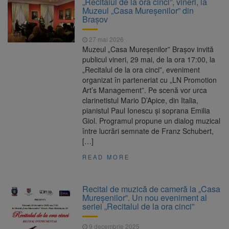
„Recitalul de la ora cinci”, vineri, la
Ormeniș
Muzeul „Casa Mureșenilor” din
AUR a lansat platforma
6 august 2026
Brașov
suspeND.ro pentru urmărirea inițiativei de
suspendare a președintelui Nicușor Dan
27 mai 2026
Înalta Curte analizează
6 august 2026
Muzeul „Casa Mureșenilor” Brașov invită
dosarul lui Călin Georgescu și Horațiu Potra.
publicul vineri, 29 mai, de la ora 17:00, la
Judecătorii decid dacă începe procesul
„Recitalul de la ora cinci”, eveniment
Strategia națională pentru
6 august 2026
organizat în parteneriat cu „LN Promotion
biodiversitate 2026-2030, adoptată de Senat.
Art’s Management”. Pe scenă vor urca
Proiectul merge la promulgare
clarinetistul Mario D’Apice, din Italia,
pianistul Paul Ionescu și soprana Emilia
Giol. Programul propune un dialog muzical
între lucrări semnate de Franz Schubert,
[…]
READ MORE
Recital de muzică de cameră la „Casa
Mureșenilor”. Un nou eveniment al
seriei „Recitalul de la ora cinci”
9 decembrie 2025