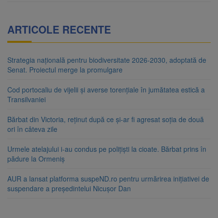
ARTICOLE RECENTE
Strategia națională pentru biodiversitate 2026-2030, adoptată de
Senat. Proiectul merge la promulgare
Cod portocaliu de vijelii și averse torențiale în jumătatea estică a
Transilvaniei
Bărbat din Victoria, reținut după ce și-ar fi agresat soția de două
ori în câteva zile
Urmele atelajului i-au condus pe polițiști la cioate. Bărbat prins în
pădure la Ormeniș
AUR a lansat platforma suspeND.ro pentru urmărirea inițiativei de
suspendare a președintelui Nicușor Dan