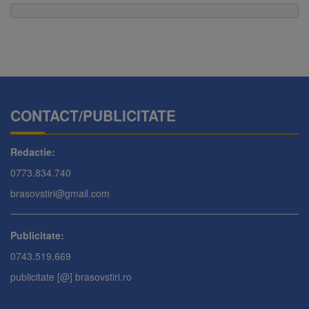
CONTACT/PUBLICITATE
Redactie:
0773.834.740
brasovstiri@gmail.com
Publicitate:
0743.519.669
publicitate [@] brasovstiri.ro