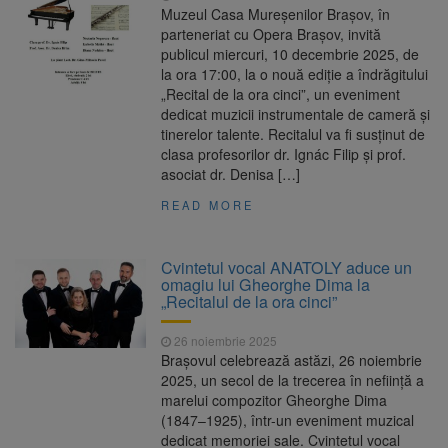
Muzeul Casa Mureșenilor Brașov, în
parteneriat cu Opera Brașov, invită
publicul miercuri, 10 decembrie 2025, de
la ora 17:00, la o nouă ediție a îndrăgitului
„Recital de la ora cinci”, un eveniment
dedicat muzicii instrumentale de cameră și
tinerelor talente. Recitalul va fi susținut de
clasa profesorilor dr. Ignác Filip și prof.
asociat dr. Denisa […]
READ MORE
Cvintetul vocal ANATOLY aduce un
omagiu lui Gheorghe Dima la
„Recitalul de la ora cinci”
26 noiembrie 2025
Brașovul celebrează astăzi, 26 noiembrie
2025, un secol de la trecerea în neființă a
marelui compozitor Gheorghe Dima
(1847–1925), într-un eveniment muzical
dedicat memoriei sale. Cvintetul vocal