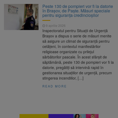
Clădirile Duplex de lângă
7 august 2026
Peste 130 de pompieri vor fi la datorie
Piața Star din Brașov au fost demolate
în Brașov, de Paște. Măsuri speciale
pentru siguranța credincioșilor
Platforma Belvedere de pe
7 august 2026
9 aprilie 2026
Tâmpa intră în renovare. Contract de peste 1
Inspectoratul pentru Situații de Urgență
milion de lei și termen de trei luni
Brașov a dispus o serie de măsuri menite
să asigure un climat de siguranță pentru
Unul dintre cele mai mari
7 august 2026
cetățeni, în contextul manifestărilor
parcuri ale Brașovului va fi amenajat în
religioase organizate cu prilejul
Bartolomeu-Avantgarden. Contractul a fost
sărbătorilor pascale. În acest sfârșit de
semnat (FOTO)
săptămână, peste 130 de pompieri vor fi la
Trafic blocat pe DN1E Brașov
7 august 2026
datorie, pregătiți să intervină rapid în
– Poiana Brașov după un accident. Două
gestionarea situațiilor de urgență, precum
persoane primesc îngrijiri medicale
stingerea incendiilor, […]
READ MORE