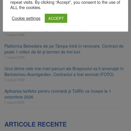
repeat visits. By clicking “Accept”, you consent to the use of
Primăria Brașov amenință cu sistarea plăților către Brai-Cata și
ALL the cookies.
Comprest. Motivul: platforme de gunoi neigienizate
Cookie settings
ACCEPT
7 august 2026
Clădirile Duplex de lângă Piața Star din Brașov au fost demolate
7 august 2026
Platforma Belvedere de pe Tâmpa intră în renovare. Contract de
peste 1 milion de lei și termen de trei luni
7 august 2026
Unul dintre cele mai mari parcuri ale Brașovului va fi amenajat în
Bartolomeu-Avantgarden. Contractul a fost semnat (FOTO)
7 august 2026
Aplicarea tarifelor pentru rovinietă și TollRo va începe la 1
octombrie 2026
7 august 2026
ARTICOLE RECENTE