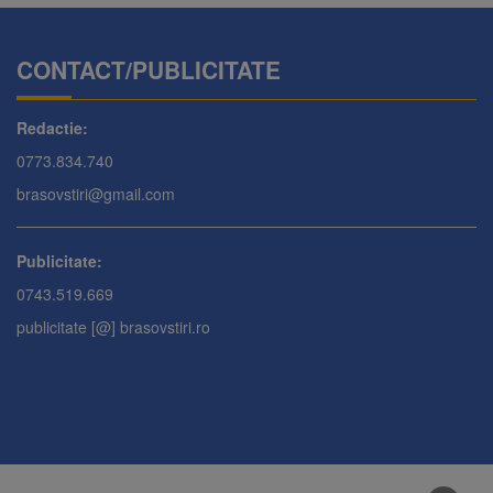
CONTACT/PUBLICITATE
Redactie:
0773.834.740
brasovstiri@gmail.com
Publicitate:
0743.519.669
publicitate [@] brasovstiri.ro