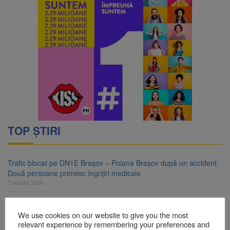
TOP ȘTIRI
Trafic blocat pe DN1E Brașov – Poiana Brașov după un accident.
Două persoane primesc îngrijiri medicale
7 august 2026
Dosar de evaziune fiscală de peste 330.000 de lei, clasat la
Brașov după plata prejudiciului
We use cookies on our website to give you the most
7 august 2026
relevant experience by remembering your preferences and