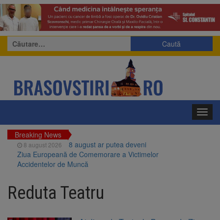
Caută
după:
Toggl
navig
Breaking News
8 august ar putea deveni
8 august 2026
Ziua Europeană de Comemorare a Victimelor
Accidentelor de Muncă
Am început demolarea
8 august 2026
fostului complex Duplex 91, de lângă Piața
Reduta Teatru
Star
Ungaria renunță la apelul
8 august 2026
pentru reducerea consumului de energie.