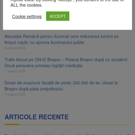
8 august 2026
ALL the cookies.
Ungaria renunță la apelul pentru reducerea consumului de
Cookie settings
ACCEPT
energie. Nivelul Dunării a început să crească
8 august 2026
Asociația Română pentru Iluminat cere reducerea luminii pe
timpul nopții, nu oprirea iluminatului public
8 august 2026
Trafic blocat pe DN1E Brașov – Poiana Brașov după un accident.
Două persoane primesc îngrijiri medicale
7 august 2026
Dosar de evaziune fiscală de peste 330.000 de lei, clasat la
Brașov după plata prejudiciului
7 august 2026
ARTICOLE RECENTE