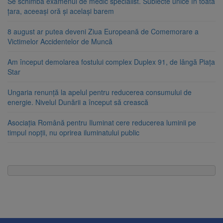
Se schimbă examenul de medic specialist. Subiecte unice în toată
țara, aceeași oră și același barem
8 august ar putea deveni Ziua Europeană de Comemorare a
Victimelor Accidentelor de Muncă
Am început demolarea fostului complex Duplex 91, de lângă Piața
Star
Ungaria renunță la apelul pentru reducerea consumului de
energie. Nivelul Dunării a început să crească
Asociația Română pentru Iluminat cere reducerea luminii pe
timpul nopții, nu oprirea iluminatului public