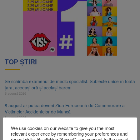
TOP ȘTIRI
Se schimbă examenul de medic specialist. Subiecte unice în toată
țara, aceeași oră și același barem
8 august 2026
8 august ar putea deveni Ziua Europeană de Comemorare a
Victimelor Accidentelor de Muncă
8 august 2026
We use cookies on our website to give you the most
Am început demolarea fostului complex Duplex 91, de lângă Piața
relevant experience by remembering your preferences and
Star
repeat visits. By clicking “Accept”, you consent to the use of