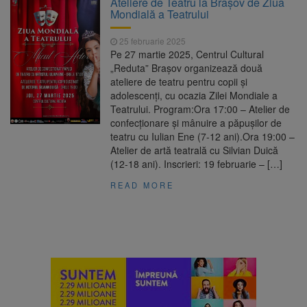
Ateliere de Teatru la Brașov de Ziua
Nivelul Dunării a început să crească
Mondială a Teatrului
Asociația Română pentru
8 august 2026
Iluminat cere reducerea luminii pe timpul
25 februarie 2025
nopții, nu oprirea iluminatului public
Pe 27 martie 2025, Centrul Cultural
Trafic blocat pe DN1E Brașov
7 august 2026
„Reduta” Brașov organizează două
– Poiana Brașov după un accident. Două
ateliere de teatru pentru copii și
persoane primesc îngrijiri medicale
adolescenți, cu ocazia Zilei Mondiale a
Se schimbă examenul de
8 august 2026
Teatrului. Program:Ora 17:00 – Atelier de
medic specialist. Subiecte unice în toată țara,
confecționare și mânuire a păpușilor de
aceeași oră și același barem
teatru cu Iulian Ene (7-12 ani).Ora 19:00 –
Atelier de artă teatrală cu Silvian Duică
(12-18 ani). Inscrieri: 19 februarie – […]
READ MORE