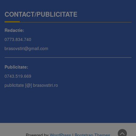
CONTACT/PUBLICITATE
Redactie:
0773.834.740
brasovstiri@gmail.com
Publicitate:
0743.519.669
publicitate [@] brasovstiri.ro
Powered by
WordPress
|
Bootstrap Themes