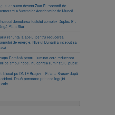
ugust ar putea deveni Ziua Europeană de
emorare a Victimelor Accidentelor de Muncă
început demolarea fostului complex Duplex 91,
ângă Piața Star
aria renunță la apelul pentru reducerea
umului de energie. Nivelul Dunării a început să
ască
ciația Română pentru Iluminat cere reducerea
nii pe timpul nopții, nu oprirea iluminatului public
fic blocat pe DN1E Brașov – Poiana Brașov după
ccident. Două persoane primesc îngrijiri
icale