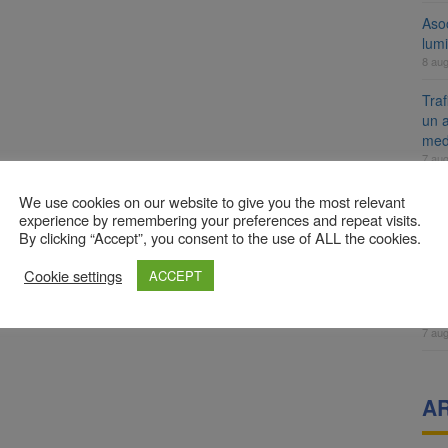
Aso
lumi
8 au
Tra
un a
med
7 au
Dosa
We use cookies on our website to give you the most relevant
clas
experience by remembering your preferences and repeat visits.
By clicking “Accept”, you consent to the use of ALL the cookies.
7 au
Prim
Cookie settings
ACCEPT
Brai
neig
7 au
A