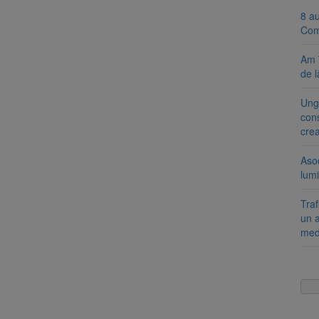
8 a
Com
Am 
de l
Ung
cons
cre
Aso
lumi
Tra
un a
med