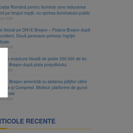
ciația Română pentru Iluminat cere reducerea
nii pe timpul nopții, nu oprirea iluminatului public
gust 2026
fic blocat pe DN1E Brașov – Poiana Brașov după
ccident. Două persoane primesc îngrijiri
icale
gust 2026
r de evaziune fiscală de peste 330.000 de lei,
at la Brașov după plata prejudiciului
gust 2026
ăria Brașov amenință cu sistarea plăților către
-Cata și Comprest. Motivul: platforme de gunoi
ienizate
gust 2026
RTICOLE RECENTE