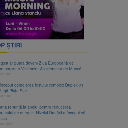
ejudiciului
telor de Muncă
P ȘTIRI
ugust ar putea deveni Ziua Europeană de
emorare a Victimelor Accidentelor de Muncă
gust 2026
început demolarea fostului complex Duplex 91,
ângă Piața Star
gust 2026
aria renunță la apelul pentru reducerea
umului de energie. Nivelul Dunării a început să
ască
gust 2026