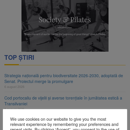
TOP ȘTIRI
Strategia națională pentru biodiversitate 2026-2030, adoptată de
Senat. Proiectul merge la promulgare
6 august 2026
Cod portocaliu de vijelii și averse torențiale în jumătatea estică a
Transilvaniei
6 august 2026
We use cookies on our website to give you the most
Bărbat din Victoria, reținut după ce și-ar fi agresat soția de două
relevant experience by remembering your preferences and
ori în câteva zile
repeat visits. By clicking “Accept”, you consent to the use of