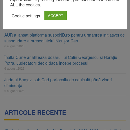
6 august 2026
ALL the cookies.
Urmele atelajului i-au condus pe polițiști la cioate. Bărbat prins în
Cookie settings
ACCEPT
pădure la Ormeniș
6 august 2026
AUR a lansat platforma suspeND.ro pentru urmărirea inițiativei de
suspendare a președintelui Nicușor Dan
6 august 2026
Înalta Curte analizează dosarul lui Călin Georgescu și Horațiu
Potra. Judecătorii decid dacă începe procesul
6 august 2026
Județul Brașov, sub Cod portocaliu de caniculă până vineri
dimineață
6 august 2026
ARTICOLE RECENTE