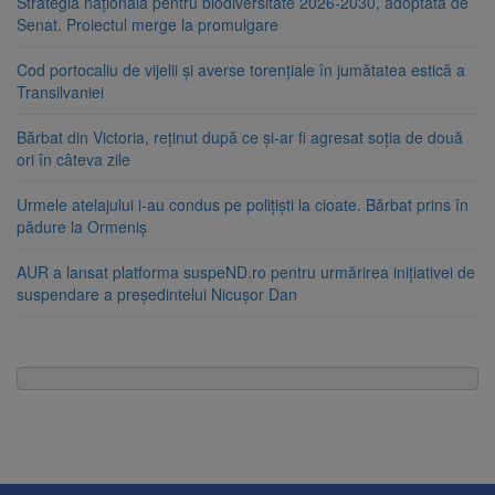
Strategia națională pentru biodiversitate 2026-2030, adoptată de
Senat. Proiectul merge la promulgare
Cod portocaliu de vijelii și averse torențiale în jumătatea estică a
Transilvaniei
Bărbat din Victoria, reținut după ce și-ar fi agresat soția de două
ori în câteva zile
Urmele atelajului i-au condus pe polițiști la cioate. Bărbat prins în
pădure la Ormeniș
AUR a lansat platforma suspeND.ro pentru urmărirea inițiativei de
suspendare a președintelui Nicușor Dan