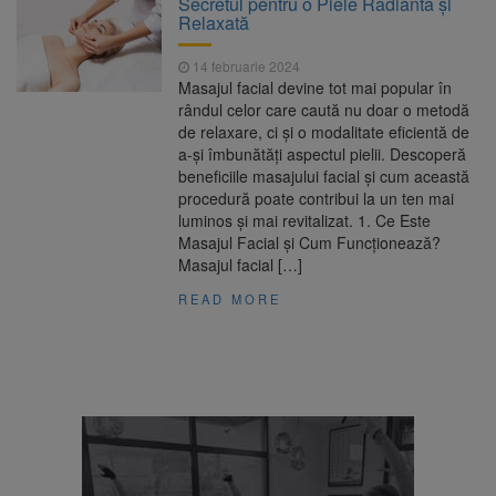
Secretul pentru o Piele Radiantă și
Ormeniș
Relaxată
AUR a lansat platforma
6 august 2026
suspeND.ro pentru urmărirea inițiativei de
14 februarie 2024
suspendare a președintelui Nicușor Dan
Masajul facial devine tot mai popular în
Înalta Curte analizează
6 august 2026
rândul celor care caută nu doar o metodă
dosarul lui Călin Georgescu și Horațiu Potra.
de relaxare, ci și o modalitate eficientă de
Judecătorii decid dacă începe procesul
a-și îmbunătăți aspectul pielii. Descoperă
Strategia națională pentru
6 august 2026
beneficiile masajului facial și cum această
biodiversitate 2026-2030, adoptată de Senat.
procedură poate contribui la un ten mai
Proiectul merge la promulgare
luminos și mai revitalizat. 1. Ce Este
Masajul Facial și Cum Funcționează?
Masajul facial […]
READ MORE