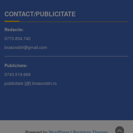
CONTACT/PUBLICITATE
Redactie:
0773.834.740
brasovstiri@gmail.com
Publicitate:
0743.519.669
publicitate [@] brasovstiri.ro
Powered by
WordPress
|
Bootstrap Themes