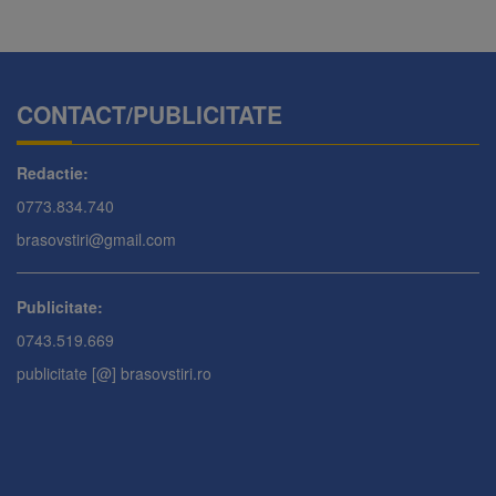
CONTACT/PUBLICITATE
Redactie:
0773.834.740
brasovstiri@gmail.com
Publicitate:
0743.519.669
publicitate [@] brasovstiri.ro