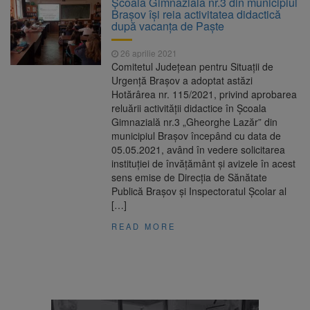
Școala Gimnazială nr.3 din municipiul
Ormeniș
Brașov îşi reia activitatea didactică
AUR a lansat platforma
6 august 2026
după vacanţa de Paşte
suspeND.ro pentru urmărirea inițiativei de
suspendare a președintelui Nicușor Dan
26 aprilie 2021
Înalta Curte analizează
6 august 2026
Comitetul Județean pentru Situații de
dosarul lui Călin Georgescu și Horațiu Potra.
Urgență Brașov a adoptat astăzi
Judecătorii decid dacă începe procesul
Hotărârea nr. 115/2021, privind aprobarea
Strategia națională pentru
6 august 2026
reluării activității didactice în Școala
biodiversitate 2026-2030, adoptată de Senat.
Gimnazială nr.3 „Gheorghe Lazăr” din
Proiectul merge la promulgare
municipiul Brașov începând cu data de
05.05.2021, având în vedere solicitarea
instituției de învățământ și avizele în acest
sens emise de Direcția de Sănătate
Publică Brașov și Inspectoratul Școlar al
[…]
READ MORE