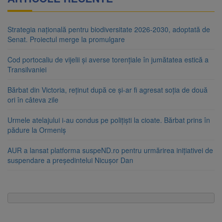
Strategia națională pentru biodiversitate 2026-2030, adoptată de
Senat. Proiectul merge la promulgare
Cod portocaliu de vijelii și averse torențiale în jumătatea estică a
Transilvaniei
Bărbat din Victoria, reținut după ce și-ar fi agresat soția de două
ori în câteva zile
Urmele atelajului i-au condus pe polițiști la cioate. Bărbat prins în
pădure la Ormeniș
AUR a lansat platforma suspeND.ro pentru urmărirea inițiativei de
suspendare a președintelui Nicușor Dan