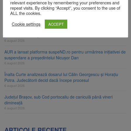
relevant experience by remembering your preferences and
Bărbat din Victoria, reținut după ce și-ar fi agresat soția de două
repeat visits. By clicking “Accept”, you consent to the use of
ori în câteva zile
ALL the cookies.
6 august 2026
Cookie settings
ACCEPT
Urmele atelajului i-au condus pe polițiști la cioate. Bărbat prins în
pădure la Ormeniș
6 august 2026
AUR a lansat platforma suspeND.ro pentru urmărirea inițiativei de
suspendare a președintelui Nicușor Dan
6 august 2026
Înalta Curte analizează dosarul lui Călin Georgescu și Horațiu
Potra. Judecătorii decid dacă începe procesul
6 august 2026
Județul Brașov, sub Cod portocaliu de caniculă până vineri
dimineață
6 august 2026
ARTICOLE RECENTE