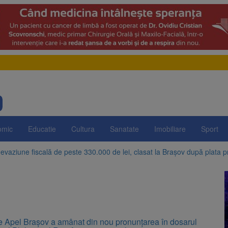
omic
Educatie
Cultura
Sanatate
Imobiliare
Sport
evaziune fiscală de peste 330.000 de lei, clasat la Brașov după plata pr
Brașov amenință cu sistarea plăților către Brai-Cata și Comprest. Motiv
 Duplex de lângă Piața Star din Brașov au fost demolate
 Belvedere de pe Tâmpa intră în renovare. Contract de peste 1 milion de
e Apel Braşov a amânat din nou pronunţarea în dosarul