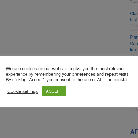
7 au
Clăd
fos
7 au
Pla
Cont
luni
7 au
Unul
We use cookies on our website to give you the most relevant
ame
experience by remembering your preferences and repeat visits.
By clicking “Accept”, you consent to the use of ALL the cookies.
fos
7 au
Cookie settings
ACCEPT
Apli
înc
7 au
A