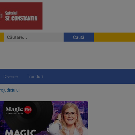
Caută
după:
Diverse
Trenduri
ejudiciului
ul: platforme de gunoi
 lei și termen de trei