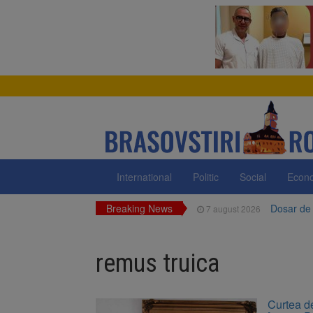
International
Politic
Social
Econ
Breaking News
Dosar de 
7 august 2026
Primăria 
7 august 2026
neigienizate
remus truica
Clădirile
7 august 2026
Platforma
7 august 2026
Curtea d
luni