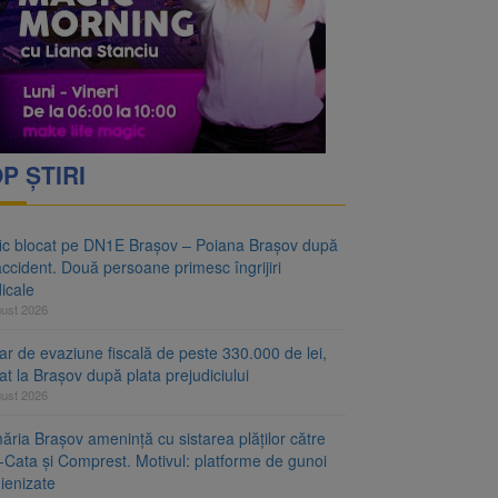
vantgarden. Contractul a
rimesc îngrijiri
P ȘTIRI
fic blocat pe DN1E Brașov – Poiana Brașov după
ccident. Două persoane primesc îngrijiri
icale
gust 2026
r de evaziune fiscală de peste 330.000 de lei,
at la Brașov după plata prejudiciului
gust 2026
ăria Brașov amenință cu sistarea plăților către
-Cata și Comprest. Motivul: platforme de gunoi
ienizate