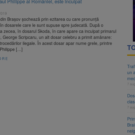
aul Philippe al României, este inculpat
re cele mai mari parcuri ale Brașovului va fi amenajat în Bartolomeu-A
2019
ocat pe DN1E Brașov – Poiana Brașov după un accident. Două persoane p
 din Braşov şochează prin ezitarea cu care pronunţă
 în dosarele care le sunt supuse spre judecată. După o
 zecea, în dosarul Skoda, în care apare ca inculpat primarul
, George Scripcaru, un alt dosar celebru a primit amânare:
trocedărilor ilegale. În acest dosar apar nume grele, printre
TO
Philippe […]
ORE
Tra
un a
med
7 au
Dosa
clas
7 au
Prim
Brai
neig