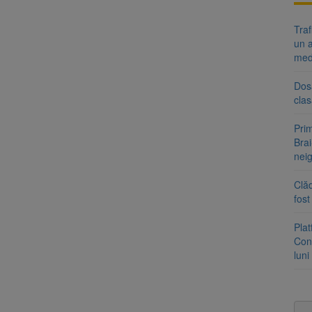
Tra
un a
med
Dosa
clas
Prim
Brai
neig
Clăd
fos
Pla
Cont
luni