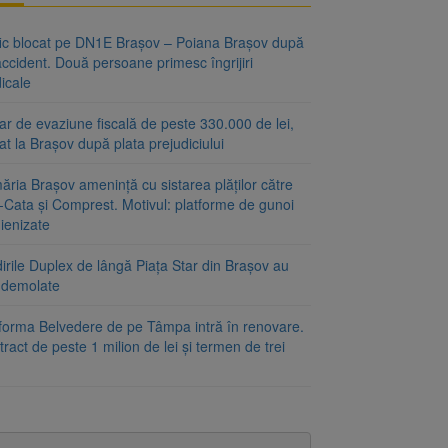
fic blocat pe DN1E Brașov – Poiana Brașov după
ccident. Două persoane primesc îngrijiri
icale
r de evaziune fiscală de peste 330.000 de lei,
at la Brașov după plata prejudiciului
ăria Brașov amenință cu sistarea plăților către
-Cata și Comprest. Motivul: platforme de gunoi
ienizate
irile Duplex de lângă Piața Star din Brașov au
t demolate
tforma Belvedere de pe Tâmpa intră în renovare.
ract de peste 1 milion de lei și termen de trei