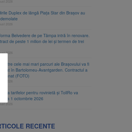
gust 2026
irile Duplex de lângă Piața Star din Brașov au
t demolate
gust 2026
tforma Belvedere de pe Tâmpa intră în renovare.
ract de peste 1 milion de lei și termen de trei
gust 2026
 dintre cele mai mari parcuri ale Brașovului va fi
najat în Bartolomeu-Avantgarden. Contractul a
t semnat (FOTO)
gust 2026
carea tarifelor pentru rovinietă și TollRo va
epe la 1 octombrie 2026
gust 2026
RTICOLE RECENTE