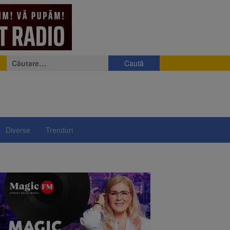
Caută
după:
Diverse
Trenduri
e
eniș
președintelui Nicușor