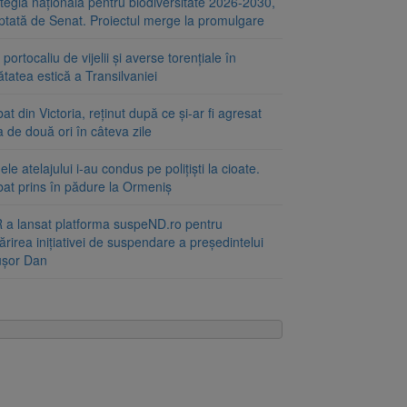
tegia națională pentru biodiversitate 2026-2030,
ptată de Senat. Proiectul merge la promulgare
portocaliu de vijelii și averse torențiale în
tatea estică a Transilvaniei
at din Victoria, reținut după ce și-ar fi agresat
a de două ori în câteva zile
le atelajului i-au condus pe polițiști la cioate.
bat prins în pădure la Ormeniș
 a lansat platforma suspeND.ro pentru
rirea inițiativei de suspendare a președintelui
ușor Dan