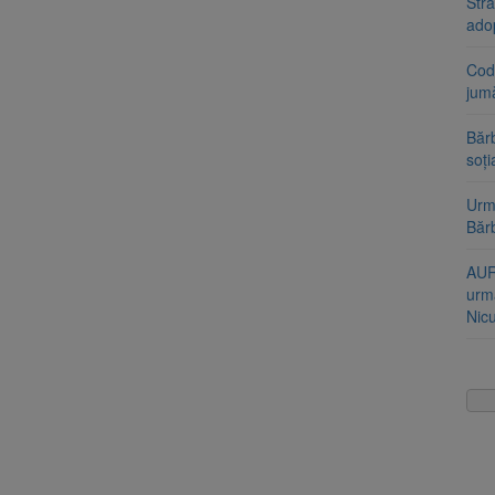
Stra
ado
Cod 
jumă
Bărb
soți
Urme
Băr
AUR
urmă
Nic