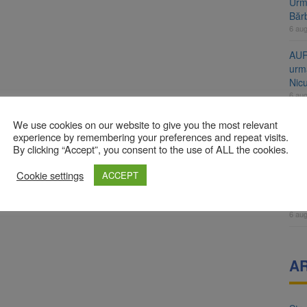
Urme
Băr
6 au
AUR
urmă
Nic
6 au
Înal
We use cookies on our website to give you the most relevant
și H
experience by remembering your preferences and repeat visits.
By clicking “Accept”, you consent to the use of ALL the cookies.
pro
6 au
Cookie settings
ACCEPT
Jud
vine
6 au
A