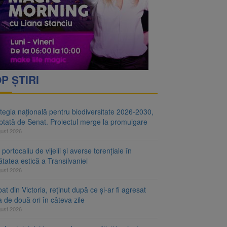
i decid dacă începe
ul merge la promulgare
P ȘTIRI
tegia națională pentru biodiversitate 2026-2030,
ptată de Senat. Proiectul merge la promulgare
gust 2026
portocaliu de vijelii și averse torențiale în
tatea estică a Transilvaniei
gust 2026
at din Victoria, reținut după ce și-ar fi agresat
a de două ori în câteva zile
gust 2026