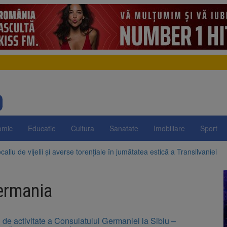
omic
Educatie
Cultura
Sanatate
Imobiliare
Sport
aliu de vijelii și averse torențiale în jumătatea estică a Transilvaniei
 Victoria, reținut după ce și-ar fi agresat soția de două ori în câteva zil
ermania
elajului i-au condus pe polițiști la cioate. Bărbat prins în pădure la Orm
sat platforma suspeND.ro pentru urmărirea inițiativei de suspendare a 
 de activitate a Consulatului Germaniei la Sibiu –