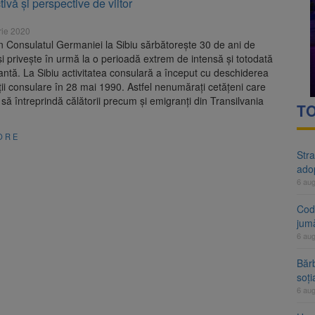
tivă şi perspective de viitor
rte analizează dosarul lui Călin Georgescu și Horațiu Potra. Judecători
rie 2020
 națională pentru biodiversitate 2026-2030, adoptată de Senat. Proiect
n Consulatul Germaniei la Sibiu sărbătoreşte 30 de ani de
şi priveşte în urmă la o perioadă extrem de intensă şi totodată
ntă. La Sibiu activitatea consulară a început cu deschiderea
ii consulare în 28 mai 1990. Astfel nenumăraţi cetăţeni care
 să întreprindă călătorii precum şi emigranţi din Transilvania
TO
ORE
Stra
ado
6 au
Cod 
jumă
6 au
Bărb
soți
6 au