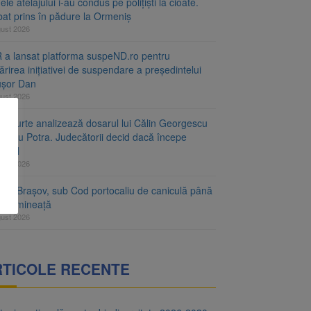
le atelajului i-au condus pe polițiști la cioate.
bat prins în pădure la Ormeniș
gust 2026
 a lansat platforma suspeND.ro pentru
rirea inițiativei de suspendare a președintelui
ușor Dan
gust 2026
ta Curte analizează dosarul lui Călin Georgescu
orațiu Potra. Judecătorii decid dacă începe
cesul
gust 2026
ețul Brașov, sub Cod portocaliu de caniculă până
ri dimineață
gust 2026
RTICOLE RECENTE