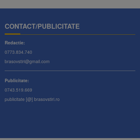
CONTACT/PUBLICITATE
Redactie:
0773.834.740
brasovstiri@gmail.com
Publicitate:
0743.519.669
publicitate [@] brasovstiri.ro