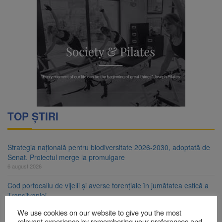
TOP ȘTIRI
Strategia națională pentru biodiversitate 2026-2030, adoptată de
Senat. Proiectul merge la promulgare
6 august 2026
Cod portocaliu de vijelii și averse torențiale în jumătatea estică a
Transilvaniei
6 august 2026
We use cookies on our website to give you the most
relevant experience by remembering your preferences and