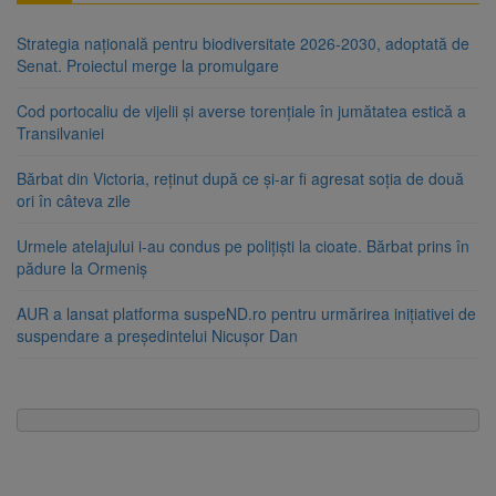
Strategia națională pentru biodiversitate 2026-2030, adoptată de
Senat. Proiectul merge la promulgare
Cod portocaliu de vijelii și averse torențiale în jumătatea estică a
Transilvaniei
Bărbat din Victoria, reținut după ce și-ar fi agresat soția de două
ori în câteva zile
Urmele atelajului i-au condus pe polițiști la cioate. Bărbat prins în
pădure la Ormeniș
AUR a lansat platforma suspeND.ro pentru urmărirea inițiativei de
suspendare a președintelui Nicușor Dan