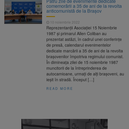
Patru zile de evenimente dedicate
Ormeniș
comemorării a 35 de ani de la revolta
AUR a lansat platforma
6 august 2026
anticomunistă de la Brașov
suspeND.ro pentru urmărirea inițiativei de
suspendare a președintelui Nicușor Dan
10 noiembrie 2022
Înalta Curte analizează
6 august 2026
Reprezentanții Asociației 15 Noiembrie
dosarul lui Călin Georgescu și Horațiu Potra.
1987 și primarul Allen Coliban au
Judecătorii decid dacă începe procesul
prezentat astăzi, în cadrul unei conferințe
Strategia națională pentru
6 august 2026
de presă, calendarul evenimentelor
biodiversitate 2026-2030, adoptată de Senat.
dedicate marcării a 35 de ani de la revolta
Proiectul merge la promulgare
brașovenilor împotriva regimului comunist.
În dimineața zilei de 15 noiembrie 1987
muncitorii de la întreprinderea de
autocamioane, urmați de alți brașoveni, au
ieșit în stradă. Început […]
READ MORE