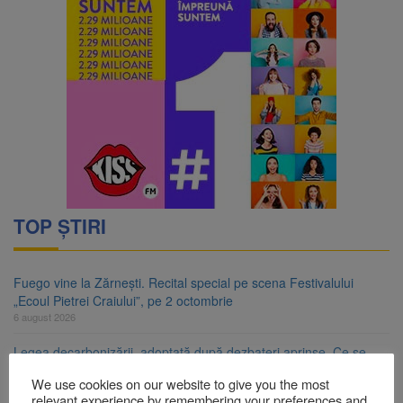
TOP ȘTIRI
Fuego vine la Zărnești. Recital special pe scena Festivalului
„Ecoul Pietrei Craiului”, pe 2 octombrie
6 august 2026
Legea decarbonizării, adoptată după dezbateri aprinse. Ce se
întâmplă cu centralele pe cărbune
We use cookies on our website to give you the most
6 august 2026
relevant experience by remembering your preferences and