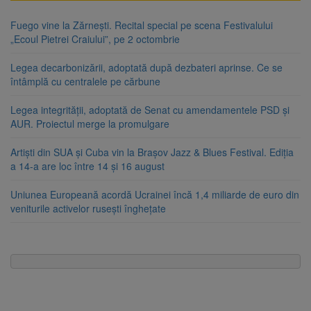
Fuego vine la Zărnești. Recital special pe scena Festivalului
„Ecoul Pietrei Craiului”, pe 2 octombrie
Legea decarbonizării, adoptată după dezbateri aprinse. Ce se
întâmplă cu centralele pe cărbune
Legea integrității, adoptată de Senat cu amendamentele PSD și
AUR. Proiectul merge la promulgare
Artiști din SUA și Cuba vin la Brașov Jazz & Blues Festival. Ediția
a 14-a are loc între 14 și 16 august
Uniunea Europeană acordă Ucrainei încă 1,4 miliarde de euro din
veniturile activelor rusești înghețate