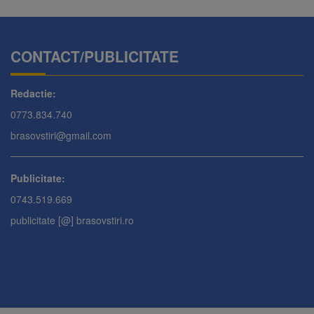
CONTACT/PUBLICITATE
Redactie:
0773.834.740
brasovstiri@gmail.com
Publicitate:
0743.519.669
publicitate [@] brasovstiri.ro