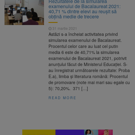
Rezultatele de la simularea
are loc între 14 și 16 august
examenului de Bacalaureat 2021:
Uniunea Europeană acordă
6 august 2026
40,71 % dintre elevi au reuşit să
Ucrainei încă 1,4 miliarde de euro din
obţină medie de trecere
veniturile activelor rusești înghețate
Motorina a ajuns la 11,68 lei
6 august 2026
31 martie 2021
în unele benzinării
Astăzi s-a încheiat activitatea privind
simularea examenului de Bacalaureat.
Fuego vine la Zărnești.
6 august 2026
Procentul celor care au luat cel putin
Recital special pe scena Festivalului „Ecoul
media 6 este de 40,71% la simularea
Pietrei Craiului”, pe 2 octombrie
examenului de Bacalaureat 2021, potrivit
anunțului făcut de Ministerul Educației. S-
au înregistrat următoarele rezultate: Proba
E.a), limba și literatura română: Procentul
de promovare (note mai mari sau egale cu
5): 70,20%. 371 […]
READ MORE