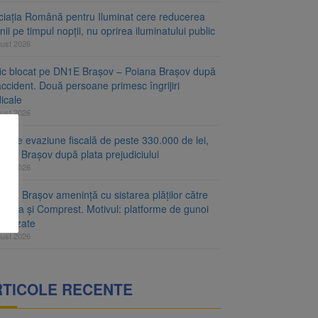
ciația Română pentru Iluminat cere reducerea
nii pe timpul nopții, nu oprirea iluminatului public
gust 2026
fic blocat pe DN1E Brașov – Poiana Brașov după
ccident. Două persoane primesc îngrijiri
icale
gust 2026
r de evaziune fiscală de peste 330.000 de lei,
at la Brașov după plata prejudiciului
gust 2026
ăria Brașov amenință cu sistarea plăților către
-Cata și Comprest. Motivul: platforme de gunoi
ienizate
gust 2026
RTICOLE RECENTE