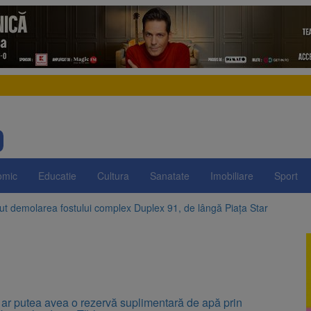
omic
Educatie
Cultura
Sanatate
Imobiliare
Sport
t demolarea fostului complex Duplex 91, de lângă Piața Star
enunță la apelul pentru reducerea consumului de energie. Nivelul Dunăr
 Română pentru Iluminat cere reducerea luminii pe timpul nopții, nu opri
ocat pe DN1E Brașov – Poiana Brașov după un accident. Două persoane p
 ar putea avea o rezervă suplimentară de apă prin