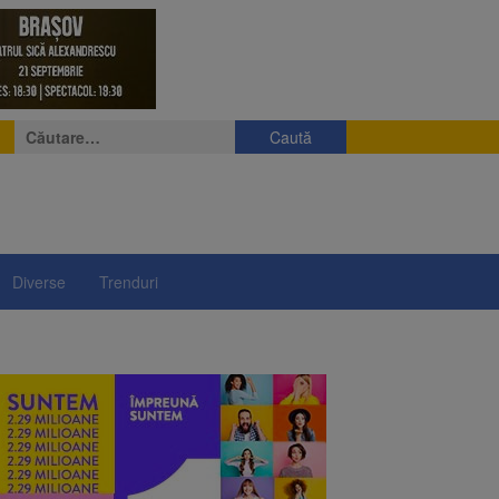
Caută
după:
Diverse
Trenduri
ii a început să crească
rea iluminatului public
rimesc îngrijiri