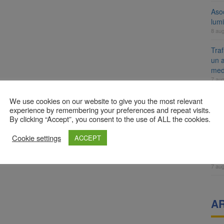
Aso
lumi
8 au
Tra
un a
med
7 au
Dosa
We use cookies on our website to give you the most relevant
clas
experience by remembering your preferences and repeat visits.
By clicking “Accept”, you consent to the use of ALL the cookies.
7 au
Prim
Cookie settings
ACCEPT
Brai
neig
7 au
A