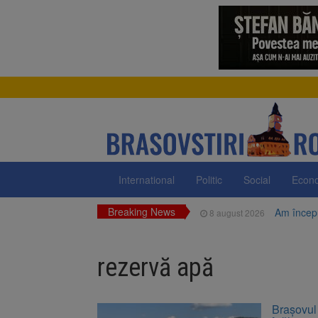
International
Politic
Social
Econ
Breaking News
Am începu
8 august 2026
Ungaria r
8 august 2026
rezervă apă
Asociația
8 august 2026
Trafic bl
7 august 2026
Brașovul
medicale