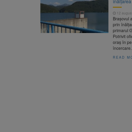
înălțarea
Dosar de 
7 august 2026
12 augus
8 august
8 august 2026
Brașovul a
prin înălț
primarul G
Potrivit o
oraș în pe
încercare.
READ M