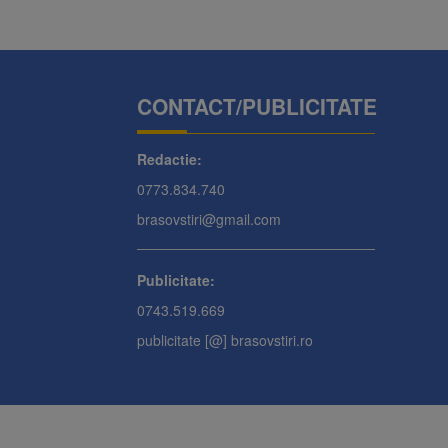
CONTACT/PUBLICITATE
Redactie:
0773.834.740
brasovstiri@gmail.com
Publicitate:
0743.519.669
publicitate [@] brasovstiri.ro