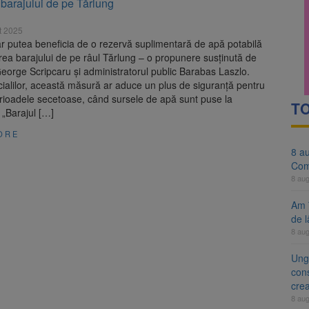
 barajului de pe Tărlung
evaziune fiscală de peste 330.000 de lei, clasat la Brașov după plata pr
t 2025
 ar putea deveni Ziua Europeană de Comemorare a Victimelor Acciden
r putea beneficia de o rezervă suplimentară de apă potabilă
area barajului de pe râul Tărlung – o propunere susținută de
eorge Scripcaru și administratorul public Barabas Laszlo.
ficialilor, această măsură ar aduce un plus de siguranță pentru
rioadele secetoase, când sursele de apă sunt puse la
TO
 „Barajul […]
ORE
8 a
Com
8 au
Am 
de l
8 au
Ung
cons
cre
8 au