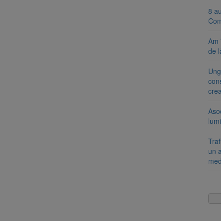
8 a
Com
Am 
de l
Ung
cons
cre
Aso
lumi
Tra
un a
med