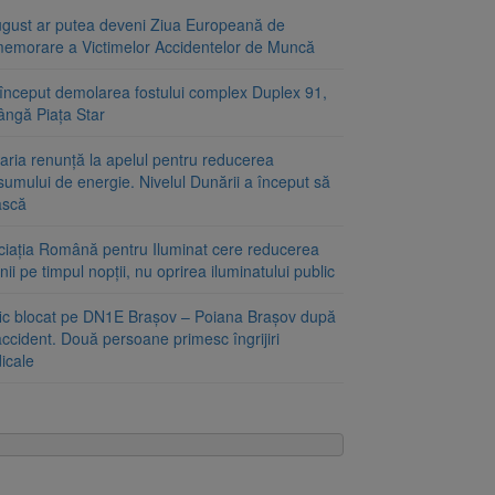
ugust ar putea deveni Ziua Europeană de
emorare a Victimelor Accidentelor de Muncă
început demolarea fostului complex Duplex 91,
ângă Piața Star
aria renunță la apelul pentru reducerea
umului de energie. Nivelul Dunării a început să
ască
ciația Română pentru Iluminat cere reducerea
nii pe timpul nopții, nu oprirea iluminatului public
fic blocat pe DN1E Brașov – Poiana Brașov după
ccident. Două persoane primesc îngrijiri
icale