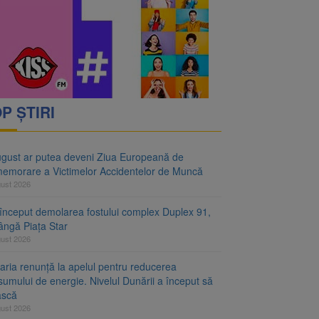
ejudiciului
telor de Muncă
P ȘTIRI
ugust ar putea deveni Ziua Europeană de
emorare a Victimelor Accidentelor de Muncă
gust 2026
început demolarea fostului complex Duplex 91,
ângă Piața Star
gust 2026
aria renunță la apelul pentru reducerea
umului de energie. Nivelul Dunării a început să
ască
gust 2026