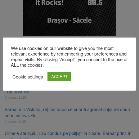
TOP ȘTIRI
We use cookies on our website to give you the most
relevant experience by remembering your preferences and
repeat visits. By clicking “Accept”, you consent to the use of
Strategia națională pentru biodiversitate 2026-2030, adoptată de
ALL the cookies.
Senat. Proiectul merge la promulgare
6 august 2026
Cookie settings
ACCEPT
Cod portocaliu de vijelii și averse torențiale în jumătatea estică a
Transilvaniei
6 august 2026
Bărbat din Victoria, reținut după ce și-ar fi agresat soția de două
ori în câteva zile
6 august 2026
Urmele atelajului i-au condus pe polițiști la cioate. Bărbat prins în