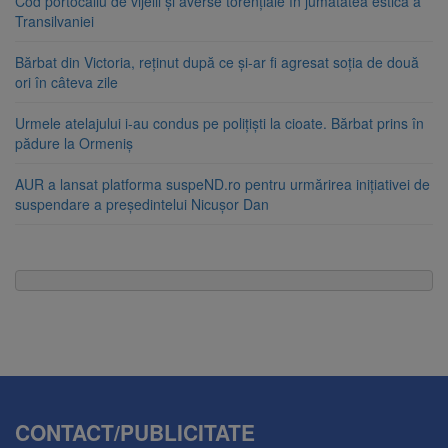
Cod portocaliu de vijelii și averse torențiale în jumătatea estică a
Transilvaniei
Bărbat din Victoria, reținut după ce și-ar fi agresat soția de două
ori în câteva zile
Urmele atelajului i-au condus pe polițiști la cioate. Bărbat prins în
pădure la Ormeniș
AUR a lansat platforma suspeND.ro pentru urmărirea inițiativei de
suspendare a președintelui Nicușor Dan
CONTACT/PUBLICITATE