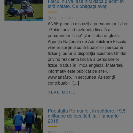
Fiscul nu vă lasă nici dacă plecați în
Ormeniș
străinătate. Ce obligații aveți
AUR a lansat platforma
6 august 2026
suspeND.ro pentru urmărirea inițiativei de
16 iulie 2019
suspendare a președintelui Nicușor Dan
ANAF pune la dispoziţia persoanelor fizice
Înalta Curte analizează
6 august 2026
„Ghidul privind rezidenţa fiscală a
dosarul lui Călin Georgescu și Horațiu Potra.
persoanelor fizice” şi în limba engleză.
Judecătorii decid dacă începe procesul
Agenţia Naţională de Administrare Fiscală
Strategia națională pentru
6 august 2026
vine în sprijinul contribuabililor persoane
biodiversitate 2026-2030, adoptată de Senat.
fizice şi pune la dispoziţia acestora Ghidul
Proiectul merge la promulgare
privind rezidenţa fiscală a persoanelor
fizice, tradus în limba engleză. Materialul
informativ este publicat pe site-ul
www.anaf.ro, în secţiunea ‘Asistenţă
contribuabili’ […]
READ MORE
Populaţia României, în scădere: 19,5
milioane de locuitori, la 1 ianuarie
2018
12 iulie 2019