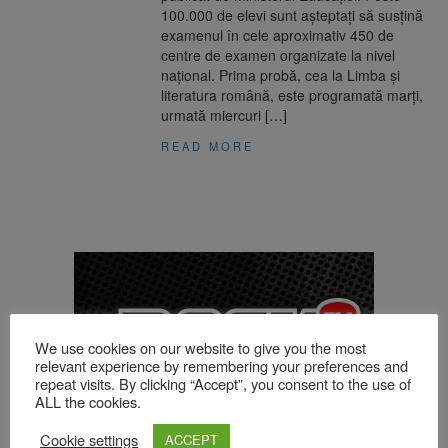
100.000 de elevi sunt așteptați să susțină
examenul în cele aproximativ 450 de
centre de examen organizate la nivel
național. Prima probă, cea la Limba și
literatura română, este programată marți,
urmată miercuri […]
READ MORE
We use cookies on our website to give you the most
relevant experience by remembering your preferences and
repeat visits. By clicking “Accept”, you consent to the use of
ALL the cookies.
Cookie settings
ACCEPT