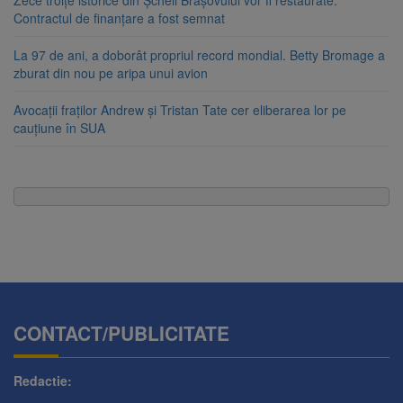
Zece troițe istorice din Șcheii Brașovului vor fi restaurate.
Contractul de finanțare a fost semnat
La 97 de ani, a doborât propriul record mondial. Betty Bromage a
zburat din nou pe aripa unui avion
Avocații fraților Andrew și Tristan Tate cer eliberarea lor pe
cauțiune în SUA
CONTACT/PUBLICITATE
Redactie: