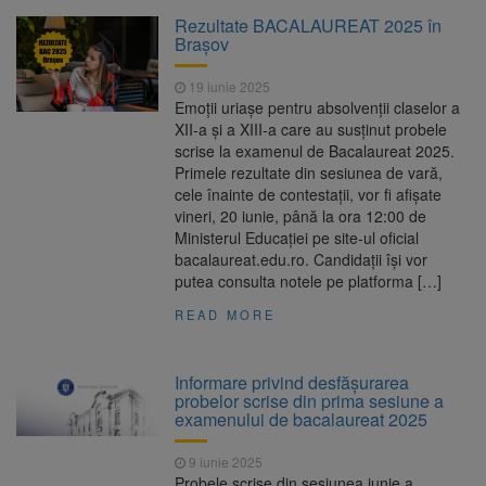
La 97 de ani, a doborât
9 august 2026
Rezultate BACALAUREAT 2025 în
propriul record mondial. Betty Bromage a
Brașov
zburat din nou pe aripa unui avion
19 iunie 2025
Avocații fraților Andrew și
9 august 2026
Emoții uriașe pentru absolvenții claselor a
Tristan Tate cer eliberarea lor pe cauțiune în
XII-a și a XIII-a care au susținut probele
SUA
scrise la examenul de Bacalaureat 2025.
Primele rezultate din sesiunea de vară,
Se schimbă examenul de
8 august 2026
cele înainte de contestații, vor fi afișate
medic specialist. Subiecte unice în toată țara,
vineri, 20 iunie, până la ora 12:00 de
aceeași oră și același barem
Ministerul Educației pe site-ul oficial
bacalaureat.edu.ro. Candidații își vor
Se schimbă regulile pentru
9 august 2026
putea consulta notele pe platforma […]
capsulele de cafea și ambalajele de unică
folosință. Noul regulament UE se aplică din 12
READ MORE
august
Informare privind desfășurarea
probelor scrise din prima sesiune a
examenului de bacalaureat 2025
9 iunie 2025
Probele scrise din sesiunea iunie a