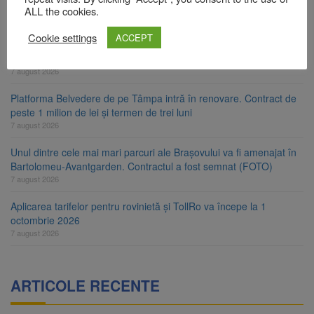
Primăria Brașov amenință cu sistarea plăților către Brai-Cata și
ALL the cookies.
Comprest. Motivul: platforme de gunoi neigienizate
7 august 2026
Cookie settings
ACCEPT
Clădirile Duplex de lângă Piața Star din Brașov au fost demolate
7 august 2026
Platforma Belvedere de pe Tâmpa intră în renovare. Contract de
peste 1 milion de lei și termen de trei luni
7 august 2026
Unul dintre cele mai mari parcuri ale Brașovului va fi amenajat în
Bartolomeu-Avantgarden. Contractul a fost semnat (FOTO)
7 august 2026
Aplicarea tarifelor pentru rovinietă și TollRo va începe la 1
octombrie 2026
7 august 2026
ARTICOLE RECENTE