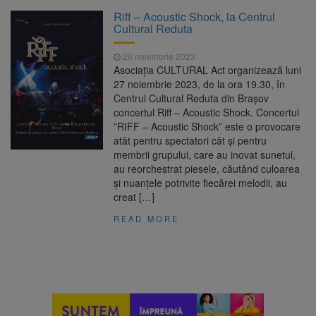
Clădirile Duplex de lângă
7 august 2026
Riff – Acoustic Shock, la Centrul
Piața Star din Brașov au fost demolate
Cultural Reduta
20 noiembrie 2023
Platforma Belvedere de pe
7 august 2026
Asociația CULTURAL Act organizează luni
Tâmpa intră în renovare. Contract de peste 1
27 noiembrie 2023, de la ora 19.30, în
milion de lei și termen de trei luni
Centrul Cultural Reduta din Brașov
concertul Riff – Acoustic Shock. Concertul
Unul dintre cele mai mari
7 august 2026
”RIFF – Acoustic Shock” este o provocare
parcuri ale Brașovului va fi amenajat în
atât pentru spectatori cât și pentru
Bartolomeu-Avantgarden. Contractul a fost
membrii grupului, care au inovat sunetul,
semnat (FOTO)
au reorchestrat piesele, căutând culoarea
Trafic blocat pe DN1E Brașov
7 august 2026
și nuanțele potrivite fiecărei melodii, au
– Poiana Brașov după un accident. Două
creat […]
persoane primesc îngrijiri medicale
READ MORE