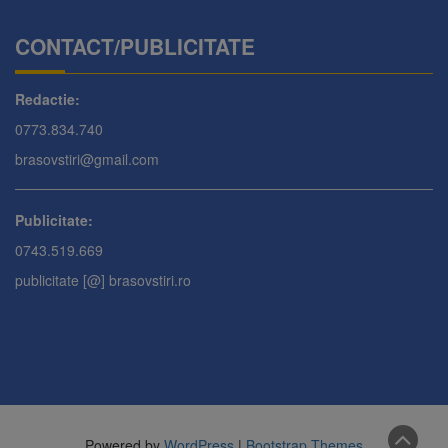
CONTACT/PUBLICITATE
Redactie:
0773.834.740
brasovstiri@gmail.com
Publicitate:
0743.519.669
publicitate [@] brasovstiri.ro
Powered by
WordPress
|
Bootstrap Themes