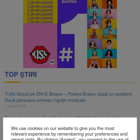
TOP ȘTIRI
Trafic blocat pe DN1E Brașov – Poiana Brașov după un accident.
Două persoane primesc îngrijiri medicale
7 august 2026
Dosar de evaziune fiscală de peste 330.000 de lei, clasat la
Brașov după plata prejudiciului
We use cookies on our website to give you the most
7 august 2026
relevant experience by remembering your preferences and
repeat visits. By clicking “Accept”, you consent to the use of