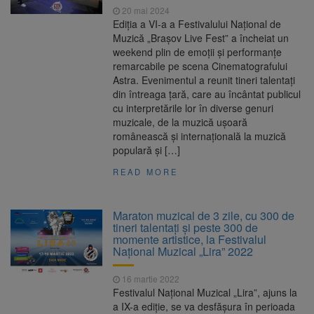
20 mai 2024
Ediția a VI-a a Festivalului Național de
Muzică „Brașov Live Fest” a încheiat un
weekend plin de emoții și performanțe
remarcabile pe scena Cinematografului
Astra. Evenimentul a reunit tineri talentați
din întreaga țară, care au încântat publicul
cu interpretările lor în diverse genuri
muzicale, de la muzică ușoară
românească și internațională la muzică
populară și […]
READ MORE
Maraton muzical de 3 zile, cu 300 de
tineri talentați și peste 300 de
momente artistice, la Festivalul
Național Muzical „Lira” 2022
16 martie 2022
Festivalul Național Muzical „Lira”, ajuns la
a IX-a ediție, se va desfășura în perioada