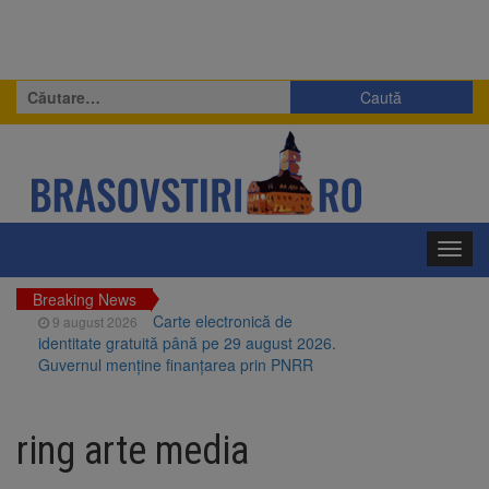
Caută
după:
Toggl
navig
Breaking News
Carte electronică de
9 august 2026
identitate gratuită până pe 29 august 2026.
Guvernul menține finanțarea prin PNRR
Zece troițe istorice din Șcheii
9 august 2026
Brașovului vor fi restaurate. Contractul de
ring arte media
finanțare a fost semnat