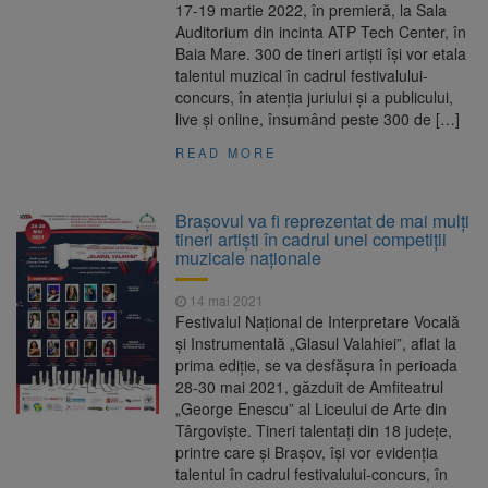
17-19 martie 2022, în premieră, la Sala
Auditorium din incinta ATP Tech Center, în
Baia Mare. 300 de tineri artiști își vor etala
talentul muzical în cadrul festivalului-
concurs, în atenția juriului și a publicului,
live și online, însumând peste 300 de […]
READ MORE
Brașovul va fi reprezentat de mai mulți
tineri artiști în cadrul unei competiții
muzicale naționale
14 mai 2021
Festivalul Național de Interpretare Vocală
și Instrumentală „Glasul Valahiei”, aflat la
prima ediție, se va desfășura în perioada
28-30 mai 2021, găzduit de Amfiteatrul
„George Enescu” al Liceului de Arte din
Târgoviște. Tineri talentați din 18 județe,
printre care și Brașov, își vor evidenția
talentul în cadrul festivalului-concurs, în