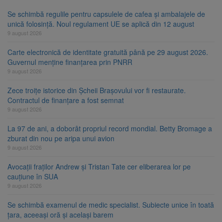
Se schimbă regulile pentru capsulele de cafea și ambalajele de
unică folosință. Noul regulament UE se aplică din 12 august
9 august 2026
Carte electronică de identitate gratuită până pe 29 august 2026.
Guvernul menține finanțarea prin PNRR
9 august 2026
Zece troițe istorice din Șcheii Brașovului vor fi restaurate.
Contractul de finanțare a fost semnat
9 august 2026
La 97 de ani, a doborât propriul record mondial. Betty Bromage a
zburat din nou pe aripa unui avion
9 august 2026
Avocații fraților Andrew și Tristan Tate cer eliberarea lor pe
cauțiune în SUA
9 august 2026
Se schimbă examenul de medic specialist. Subiecte unice în toată
țara, aceeași oră și același barem