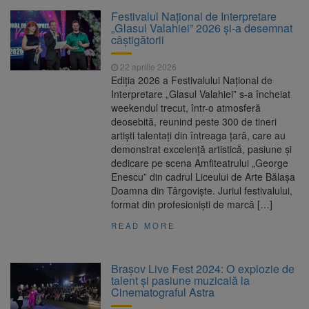
La 97 de ani, a doborât
9 august 2026
Festivalul Național de Interpretare
propriul record mondial. Betty Bromage a
„Glasul Valahiei” 2026 și-a desemnat
zburat din nou pe aripa unui avion
câștigătorii
Avocații fraților Andrew și
9 august 2026
22 aprilie 2026
Tristan Tate cer eliberarea lor pe cauțiune în
Ediția 2026 a Festivalului Național de
SUA
Interpretare „Glasul Valahiei” s-a încheiat
weekendul trecut, într-o atmosferă
Se schimbă examenul de
8 august 2026
deosebită, reunind peste 300 de tineri
medic specialist. Subiecte unice în toată țara,
artiști talentați din întreaga țară, care au
aceeași oră și același barem
demonstrat excelență artistică, pasiune și
dedicare pe scena Amfiteatrului „George
Se schimbă regulile pentru
9 august 2026
Enescu” din cadrul Liceului de Arte Bălașa
capsulele de cafea și ambalajele de unică
Doamna din Târgoviște. Juriul festivalului,
folosință. Noul regulament UE se aplică din 12
format din profesioniști de marcă […]
august
READ MORE
Brașov Live Fest 2024: O explozie de
talent și pasiune muzicală la
Cinematograful Astra