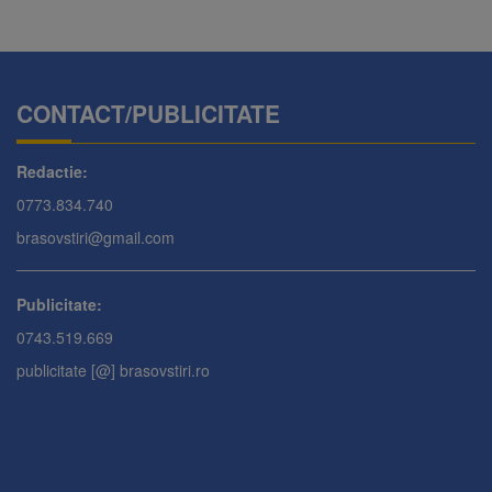
CONTACT/PUBLICITATE
Redactie:
0773.834.740
brasovstiri@gmail.com
Publicitate:
0743.519.669
publicitate [@] brasovstiri.ro