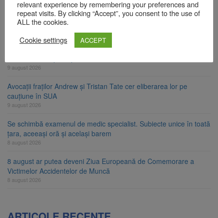
relevant experience by remembering your preferences and
Zece troițe istorice din Șcheii Brașovului vor fi restaurate.
repeat visits. By clicking “Accept”, you consent to the use of
Contractul de finanțare a fost semnat
ALL the cookies.
9 august 2026
Cookie settings
ACCEPT
La 97 de ani, a doborât propriul record mondial. Betty Bromage a
zburat din nou pe aripa unui avion
9 august 2026
Avocații fraților Andrew și Tristan Tate cer eliberarea lor pe
cauțiune în SUA
9 august 2026
Se schimbă examenul de medic specialist. Subiecte unice în toată
țara, aceeași oră și același barem
8 august 2026
8 august ar putea deveni Ziua Europeană de Comemorare a
Victimelor Accidentelor de Muncă
8 august 2026
ARTICOLE RECENTE