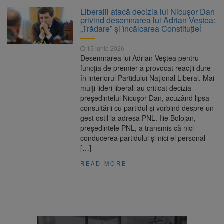
La 97 de ani, a doborât
9 august 2026
Liberalii atacă decizia lui Nicușor Dan
propriul record mondial. Betty Bromage a
privind desemnarea lui Adrian Veștea:
zburat din nou pe aripa unui avion
„Trădare” și încălcarea Constituției
Avocații fraților Andrew și
9 august 2026
15 iunie 2026
Tristan Tate cer eliberarea lor pe cauțiune în
Desemnarea lui Adrian Veștea pentru
SUA
funcția de premier a provocat reacții dure
în interiorul Partidului Național Liberal. Mai
Se schimbă examenul de
8 august 2026
mulți lideri liberali au criticat decizia
medic specialist. Subiecte unice în toată țara,
președintelui Nicușor Dan, acuzând lipsa
aceeași oră și același barem
consultării cu partidul și vorbind despre un
gest ostil la adresa PNL. Ilie Bolojan,
Se schimbă regulile pentru
9 august 2026
președintele PNL, a transmis că nici
capsulele de cafea și ambalajele de unică
conducerea partidului și nici el personal
folosință. Noul regulament UE se aplică din 12
[…]
august
READ MORE