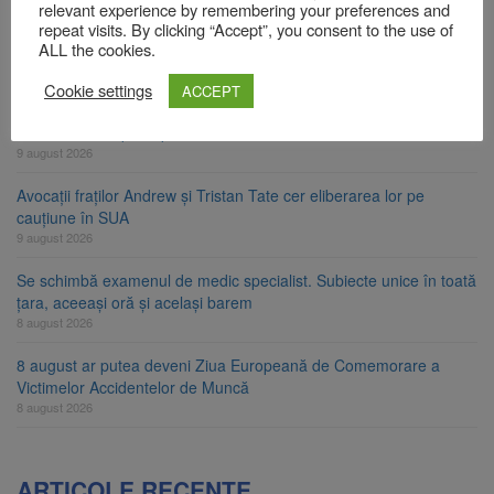
relevant experience by remembering your preferences and
Zece troițe istorice din Șcheii Brașovului vor fi restaurate.
repeat visits. By clicking “Accept”, you consent to the use of
Contractul de finanțare a fost semnat
ALL the cookies.
9 august 2026
Cookie settings
ACCEPT
La 97 de ani, a doborât propriul record mondial. Betty Bromage a
zburat din nou pe aripa unui avion
9 august 2026
Avocații fraților Andrew și Tristan Tate cer eliberarea lor pe
cauțiune în SUA
9 august 2026
Se schimbă examenul de medic specialist. Subiecte unice în toată
țara, aceeași oră și același barem
8 august 2026
8 august ar putea deveni Ziua Europeană de Comemorare a
Victimelor Accidentelor de Muncă
8 august 2026
ARTICOLE RECENTE