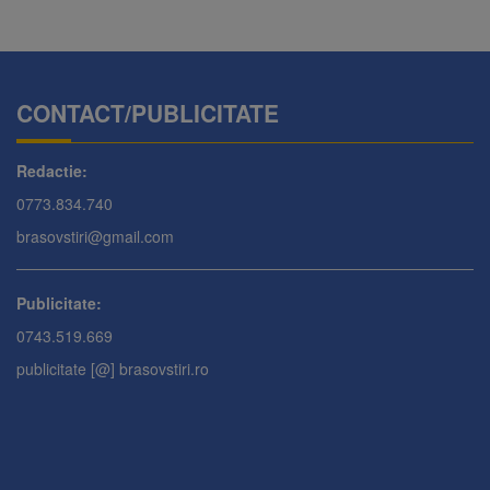
CONTACT/PUBLICITATE
Redactie:
0773.834.740
brasovstiri@gmail.com
Publicitate:
0743.519.669
publicitate [@] brasovstiri.ro