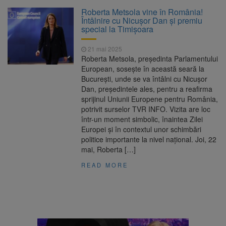
La 97 de ani, a doborât
9 august 2026
Roberta Metsola vine în România!
propriul record mondial. Betty Bromage a
Întâlnire cu Nicușor Dan și premiu
zburat din nou pe aripa unui avion
special la Timișoara
Avocații fraților Andrew și
9 august 2026
21 mai 2025
Tristan Tate cer eliberarea lor pe cauțiune în
Roberta Metsola, președinta Parlamentului
SUA
European, sosește în această seară la
București, unde se va întâlni cu Nicușor
Se schimbă examenul de
8 august 2026
Dan, președintele ales, pentru a reafirma
medic specialist. Subiecte unice în toată țara,
sprijinul Uniunii Europene pentru România,
aceeași oră și același barem
potrivit surselor TVR INFO. Vizita are loc
într-un moment simbolic, înaintea Zilei
Se schimbă regulile pentru
9 august 2026
Europei și în contextul unor schimbări
capsulele de cafea și ambalajele de unică
politice importante la nivel național. Joi, 22
folosință. Noul regulament UE se aplică din 12
mai, Roberta […]
august
READ MORE