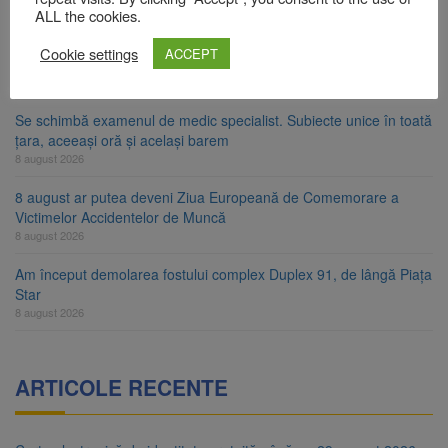
9 august 2026
ALL the cookies.
Avocații fraților Andrew și Tristan Tate cer eliberarea lor pe
Cookie settings
ACCEPT
cauțiune în SUA
9 august 2026
Se schimbă examenul de medic specialist. Subiecte unice în toată
țara, aceeași oră și același barem
8 august 2026
8 august ar putea deveni Ziua Europeană de Comemorare a
Victimelor Accidentelor de Muncă
8 august 2026
Am început demolarea fostului complex Duplex 91, de lângă Piața
Star
8 august 2026
ARTICOLE RECENTE