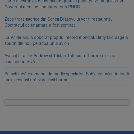
Carte electronică de identitate gratuită până pe 29 august 2026.
Guvernul menține finanțarea prin PNRR
Zece troițe istorice din Șcheii Brașovului vor fi restaurate.
Contractul de finanțare a fost semnat
La 97 de ani, a doborât propriul record mondial. Betty Bromage a
zburat din nou pe aripa unui avion
Avocații fraților Andrew și Tristan Tate cer eliberarea lor pe
cauțiune în SUA
Se schimbă examenul de medic specialist. Subiecte unice în toată
țara, aceeași oră și același barem