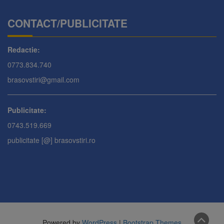
CONTACT/PUBLICITATE
Redactie:
0773.834.740
brasovstiri@gmail.com
Publicitate:
0743.519.669
publicitate [@] brasovstiri.ro
Powered by
WordPress
|
Bootstrap Themes