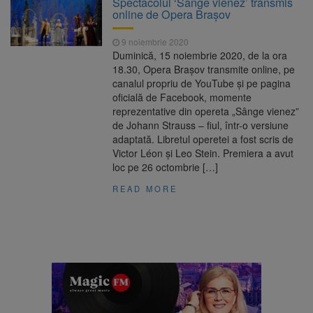
Spectacolul ‘Sânge vienez’ transmis
SUA
online de Opera Brașov
Se schimbă examenul de
8 august 2026
medic specialist. Subiecte unice în toată țara,
9 noiembrie 2020
aceeași oră și același barem
Duminică, 15 noiembrie 2020, de la ora
8 august ar putea deveni
8 august 2026
18.30, Opera Brașov transmite online, pe
Ziua Europeană de Comemorare a Victimelor
canalul propriu de YouTube și pe pagina
Accidentelor de Muncă
oficială de Facebook, momente
Carte electronică de
9 august 2026
reprezentative din opereta „Sânge vienez”
identitate gratuită până pe 29 august 2026.
de Johann Strauss – fiul, într-o versiune
Guvernul menține finanțarea prin PNRR
adaptată. Libretul operetei a fost scris de
Victor Léon și Leo Stein. Premiera a avut
loc pe 26 octombrie […]
READ MORE