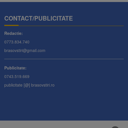
CONTACT/PUBLICITATE
Redactie:
0773.834.740
brasovstiri@gmail.com
Publicitate:
0743.519.669
publicitate [@] brasovstiri.ro