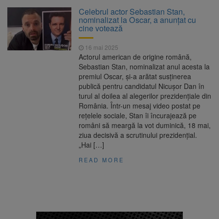
Clădirile Duplex de lângă
7 august 2026
Celebrul actor Sebastian Stan,
Piața Star din Brașov au fost demolate
nominalizat la Oscar, a anunțat cu
cine votează
Platforma Belvedere de pe
7 august 2026
16 mai 2025
Tâmpa intră în renovare. Contract de peste 1
Actorul american de origine română,
milion de lei și termen de trei luni
Sebastian Stan, nominalizat anul acesta la
premiul Oscar, și-a arătat susținerea
Unul dintre cele mai mari
7 august 2026
publică pentru candidatul Nicușor Dan în
parcuri ale Brașovului va fi amenajat în
turul al doilea al alegerilor prezidențiale din
Bartolomeu-Avantgarden. Contractul a fost
România. Într-un mesaj video postat pe
semnat (FOTO)
rețelele sociale, Stan îi încurajează pe
Trafic blocat pe DN1E Brașov
7 august 2026
români să meargă la vot duminică, 18 mai,
– Poiana Brașov după un accident. Două
ziua decisivă a scrutinului prezidențial.
persoane primesc îngrijiri medicale
„Hai […]
READ MORE