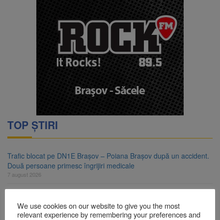
TOP ȘTIRI
Trafic blocat pe DN1E Brașov – Poiana Brașov după un accident.
Două persoane primesc îngrijiri medicale
7 august 2026
Dosar de evaziune fiscală de peste 330.000 de lei, clasat la
Brașov după plata prejudiciului
We use cookies on our website to give you the most
7 august 2026
relevant experience by remembering your preferences and