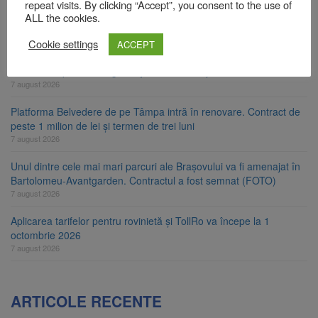
repeat visits. By clicking “Accept”, you consent to the use of
Primăria Brașov amenință cu sistarea plăților către Brai-Cata și
ALL the cookies.
Comprest. Motivul: platforme de gunoi neigienizate
Cookie settings
ACCEPT
7 august 2026
Clădirile Duplex de lângă Piața Star din Brașov au fost demolate
7 august 2026
Platforma Belvedere de pe Tâmpa intră în renovare. Contract de
peste 1 milion de lei și termen de trei luni
7 august 2026
Unul dintre cele mai mari parcuri ale Brașovului va fi amenajat în
Bartolomeu-Avantgarden. Contractul a fost semnat (FOTO)
7 august 2026
Aplicarea tarifelor pentru rovinietă și TollRo va începe la 1
octombrie 2026
7 august 2026
ARTICOLE RECENTE