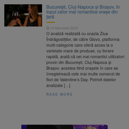
La 97 de ani, a doborât
9 august 2026
București, Cluj-Napoca și Brașov, în
propriul record mondial. Betty Bromage a
topul celor mai romantice orașe din
zburat din nou pe aripa unui avion
țară
Avocații fraților Andrew și
9 august 2026
14 februarie 2024
Tristan Tate cer eliberarea lor pe cauțiune în
O analiză realizată cu ocazia Ziua
SUA
Îndrăgostiților, de către Glovo, platforma
multi-categorie care oferă acces la o
Se schimbă examenul de
8 august 2026
varietate mare de produse, cu livrare
medic specialist. Subiecte unice în toată țara,
rapidă, arată că cei mai romantici utilizatori
aceeași oră și același barem
provin din București, Cluj-Napoca și
Brașov, acestea fiind orașele în care se
Se schimbă regulile pentru
9 august 2026
înregistrează cele mai multe comenzi de
capsulele de cafea și ambalajele de unică
flori de Valentine’s Day. Potrivit datelor
folosință. Noul regulament UE se aplică din 12
analizate […]
august
READ MORE