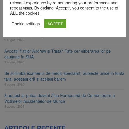
relevant experience by remembering your preferences and
Zece troițe istorice din Șcheii Brașovului vor fi restaurate.
repeat visits. By clicking “Accept”, you consent to the use of
Contractul de finanțare a fost semnat
ALL the cookies.
9 august 2026
Cookie settings
ACCEPT
La 97 de ani, a doborât propriul record mondial. Betty Bromage a
zburat din nou pe aripa unui avion
9 august 2026
Avocații fraților Andrew și Tristan Tate cer eliberarea lor pe
cauțiune în SUA
9 august 2026
Se schimbă examenul de medic specialist. Subiecte unice în toată
țara, aceeași oră și același barem
8 august 2026
8 august ar putea deveni Ziua Europeană de Comemorare a
Victimelor Accidentelor de Muncă
8 august 2026
ARTICOLE RECENTE