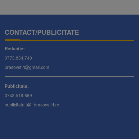
CONTACT/PUBLICITATE
Redactie:
0773.834.740
brasovstiri@gmail.com
Publicitate:
0743.519.669
publicitate [@] brasovstiri.ro