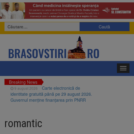
Caută
după:
Toggl
navig
Breaking News
Carte electronică de
9 august 2026
identitate gratuită până pe 29 august 2026.
Guvernul menține finanțarea prin PNRR
Zece troițe istorice din Șcheii
9 august 2026
Brașovului vor fi restaurate. Contractul de
romantic
finanțare a fost semnat