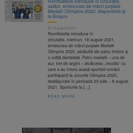
Romfilatelia introduce în circulație,
Nivelul Dunării a început să crească
astăzi, emisiunea de mărci poștale
Asociația Română pentru
8 august 2026
Medalii Olimpice 2020, disponibile și
Iluminat cere reducerea luminii pe timpul
la Brașov
nopții, nu oprirea iluminatului public
Trafic blocat pe DN1E Brașov
7 august 2026
18 august 2021
– Poiana Brașov după un accident. Două
Romfilatelia introduce în
persoane primesc îngrijiri medicale
circulație, miercuri, 18 august 2021,
Se schimbă examenul de
8 august 2026
emisiunea de mărci poștale Medalii
medic specialist. Subiecte unice în toată țara,
Olimpice 2020, alcătuită din patru timbre și
aceeași oră și același barem
o coliță dantelată. Patru medalii – una de
aur, trei de argint – alcătuiesc „recolta” cu
care s-au întors acasă sportivii români
participanți la Jocurile Olimpice 2020,
desfășurate în perioada 23 iulie – 8 august
2021. Sporturile la […]
READ MORE