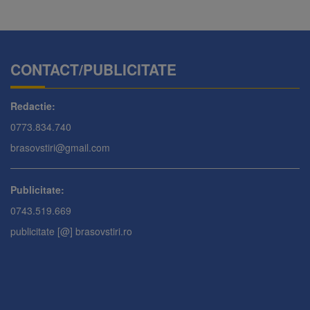
CONTACT/PUBLICITATE
Redactie:
0773.834.740
brasovstiri@gmail.com
Publicitate:
0743.519.669
publicitate [@] brasovstiri.ro