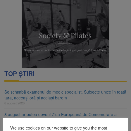
TOP ȘTIRI
Se schimbă examenul de medic specialist. Subiecte unice în toată
țara, aceeași oră și același barem
8 august 2026
8 august ar putea deveni Ziua Europeană de Comemorare a
Victimelor Accidentelor de Muncă
8 august 2026
We use cookies on our website to give you the most