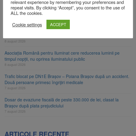
relevant experience by remembering your preferences and
Am început demolarea fostului complex Duplex 91, de lângă Piața
repeat visits. By clicking “Accept”, you consent to the use of
Star
ALL the cookies.
8 august 2026
Cookie settings
ACCEPT
Ungaria renunță la apelul pentru reducerea consumului de
energie. Nivelul Dunării a început să crească
8 august 2026
Asociația Română pentru Iluminat cere reducerea luminii pe
timpul nopții, nu oprirea iluminatului public
8 august 2026
Trafic blocat pe DN1E Brașov – Poiana Brașov după un accident.
Două persoane primesc îngrijiri medicale
7 august 2026
Dosar de evaziune fiscală de peste 330.000 de lei, clasat la
Brașov după plata prejudiciului
7 august 2026
ARTICOLE RECENTE