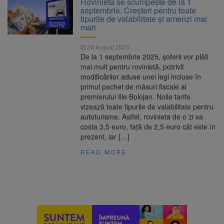
Rovinieta se scumpește de la 1
Ormeniș
septembrie. Creșteri pentru toate
AUR a lansat platforma
6 august 2026
tipurile de valabilitate și amenzi mai
suspeND.ro pentru urmărirea inițiativei de
mari
suspendare a președintelui Nicușor Dan
Înalta Curte analizează
6 august 2026
28 august 2025
dosarul lui Călin Georgescu și Horațiu Potra.
De la 1 septembrie 2025, șoferii vor plăti
Judecătorii decid dacă începe procesul
mai mult pentru rovinietă, potrivit
Strategia națională pentru
6 august 2026
modificărilor aduse unei legi incluse în
biodiversitate 2026-2030, adoptată de Senat.
primul pachet de măsuri fiscale al
Proiectul merge la promulgare
premierului Ilie Bolojan. Noile tarife
vizează toate tipurile de valabilitate pentru
autoturisme. Astfel, rovinieta de o zi va
costa 3,5 euro, față de 2,5 euro cât este în
prezent, iar […]
READ MORE