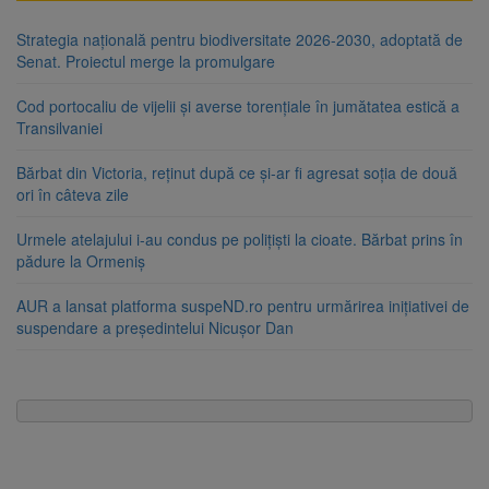
Strategia națională pentru biodiversitate 2026-2030, adoptată de
Senat. Proiectul merge la promulgare
Cod portocaliu de vijelii și averse torențiale în jumătatea estică a
Transilvaniei
Bărbat din Victoria, reținut după ce și-ar fi agresat soția de două
ori în câteva zile
Urmele atelajului i-au condus pe polițiști la cioate. Bărbat prins în
pădure la Ormeniș
AUR a lansat platforma suspeND.ro pentru urmărirea inițiativei de
suspendare a președintelui Nicușor Dan