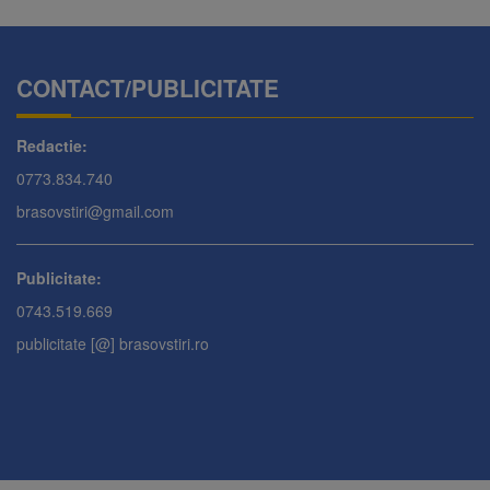
CONTACT/PUBLICITATE
Redactie:
0773.834.740
brasovstiri@gmail.com
Publicitate:
0743.519.669
publicitate [@] brasovstiri.ro