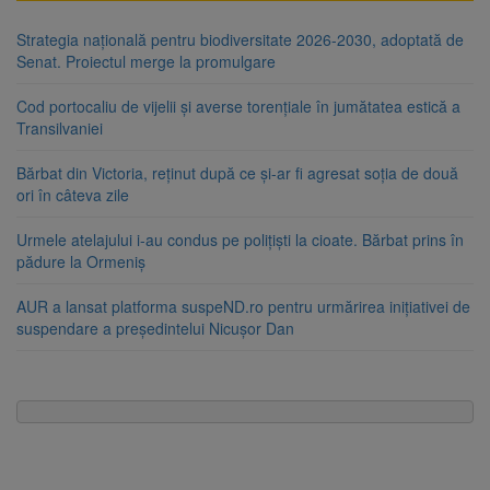
Strategia națională pentru biodiversitate 2026-2030, adoptată de
Senat. Proiectul merge la promulgare
Cod portocaliu de vijelii și averse torențiale în jumătatea estică a
Transilvaniei
Bărbat din Victoria, reținut după ce și-ar fi agresat soția de două
ori în câteva zile
Urmele atelajului i-au condus pe polițiști la cioate. Bărbat prins în
pădure la Ormeniș
AUR a lansat platforma suspeND.ro pentru urmărirea inițiativei de
suspendare a președintelui Nicușor Dan