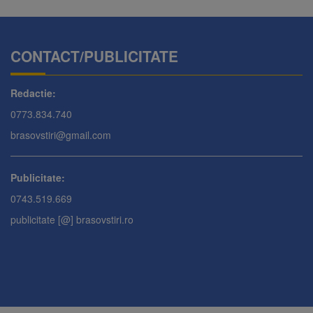
CONTACT/PUBLICITATE
Redactie:
0773.834.740
brasovstiri@gmail.com
Publicitate:
0743.519.669
publicitate [@] brasovstiri.ro