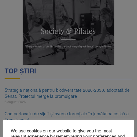
TOP ȘTIRI
Strategia națională pentru biodiversitate 2026-2030, adoptată de
Senat. Proiectul merge la promulgare
6 august 2026
Cod portocaliu de vijelii și averse torențiale în jumătatea estică a
Transilvaniei
6 august 2026
We use cookies on our website to give you the most
relevant experience by remembering your preferences and