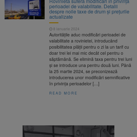
Rovinieta suferă modificări în privința
Ormeniș
perioadei de valabilitate. Detalii
AUR a lansat platforma
6 august 2026
despre noile taxe de drum și prețurile
suspeND.ro pentru urmărirea inițiativei de
actualizate
suspendare a președintelui Nicușor Dan
Înalta Curte analizează
6 august 2026
8 ianuarie 2024
dosarul lui Călin Georgescu și Horațiu Potra.
Autoritățile aduc modificări perioadei de
Judecătorii decid dacă începe procesul
valabilitate a rovinietei, introducând
Strategia națională pentru
6 august 2026
posibilitatea plății pentru o zi la un tarif cu
biodiversitate 2026-2030, adoptată de Senat.
doar trei lei mai mic decât cel pentru o
Proiectul merge la promulgare
săptămână. Se elimină taxa pentru trei luni
și se introduce una pentru două luni. Până
la 25 martie 2024, se preconizează
introducerea unor modificări semnificative
în privința perioadelor […]
READ MORE