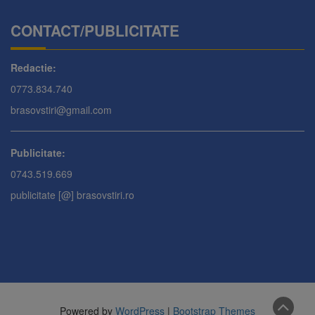
CONTACT/PUBLICITATE
Redactie:
0773.834.740
brasovstiri@gmail.com
Publicitate:
0743.519.669
publicitate [@] brasovstiri.ro
Powered by
WordPress
|
Bootstrap Themes