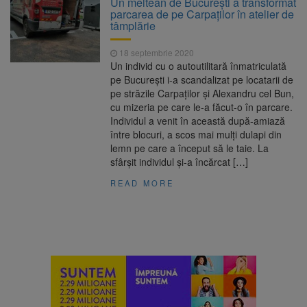
Un meltean de București a transformat
Ormeniș
parcarea de pe Carpaților în atelier de
AUR a lansat platforma
6 august 2026
tâmplărie
suspeND.ro pentru urmărirea inițiativei de
suspendare a președintelui Nicușor Dan
18 septembrie 2020
Înalta Curte analizează
6 august 2026
Un individ cu o autoutilitară înmatriculată
dosarul lui Călin Georgescu și Horațiu Potra.
pe București i-a scandalizat pe locatarii de
Judecătorii decid dacă începe procesul
pe străzile Carpaților și Alexandru cel Bun,
Strategia națională pentru
6 august 2026
cu mizeria pe care le-a făcut-o în parcare.
biodiversitate 2026-2030, adoptată de Senat.
Individul a venit în această după-amiază
Proiectul merge la promulgare
între blocuri, a scos mai mulți dulapi din
lemn pe care a început să le taie. La
sfârșit individul și-a încărcat […]
READ MORE