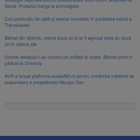
Senat. Proiectul merge la promulgare
Cod portocaliu de vijelii și averse torențiale în jumătatea estică a
Transilvaniei
Bărbat din Victoria, reținut după ce și-ar fi agresat soția de două
ori în câteva zile
Urmele atelajului i-au condus pe polițiști la cioate. Bărbat prins în
pădure la Ormeniș
AUR a lansat platforma suspeND.ro pentru urmărirea inițiativei de
suspendare a președintelui Nicușor Dan