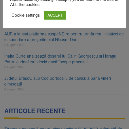
6 august 2026
ALL the cookies.
Urmele atelajului i-au condus pe polițiști la cioate. Bărbat prins în
Cookie settings
ACCEPT
pădure la Ormeniș
6 august 2026
AUR a lansat platforma suspeND.ro pentru urmărirea inițiativei de
suspendare a președintelui Nicușor Dan
6 august 2026
Înalta Curte analizează dosarul lui Călin Georgescu și Horațiu
Potra. Judecătorii decid dacă începe procesul
6 august 2026
Județul Brașov, sub Cod portocaliu de caniculă până vineri
dimineață
6 august 2026
ARTICOLE RECENTE
Strategia națională pentru biodiversitate 2026-2030, adoptată de